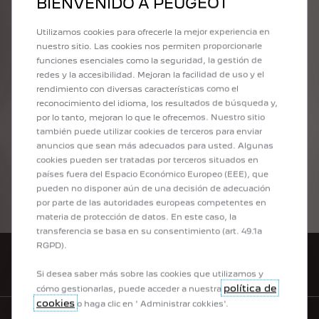
BIENVENIDO A PEUGEOT
DESCUBRE NUESTRAS
Utilizamos cookies para ofrecerle la mejor experiencia en
OFERTAS EXCLUSIVAS
nuestro sitio. Las cookies nos permiten proporcionarle
funciones esenciales como la seguridad, la gestión de
Descubre ahora mismo las ofertas 100% exclusivas en Peugeot 208,
redes y la accesibilidad. Mejoran la facilidad de uso y el
Peugeot SUV 2008 y Peugeot SUV 3008.
rendimiento con diversas características como el
reconocimiento del idioma, los resultados de búsqueda y,
por lo tanto, mejoran lo que le ofrecemos. Nuestro sitio
también puede utilizar cookies de terceros para enviar
VER OFERTAS
anuncios que sean más adecuados para usted. Algunas
cookies pueden ser tratadas por terceros situados en
países fuera del Espacio Económico Europeo (EEE), que
pueden no disponer aún de una decisión de adecuación
por parte de las autoridades europeas competentes en
materia de protección de datos. En este caso, la
transferencia se basa en su consentimiento (art. 49.1a
RGPD).
CONCESIONARIOS
Si desea saber más sobre las cookies que utilizamos y
política de
cómo gestionarlas, puede acceder a nuestra
cookies
o haga clic en ' Administrar cokkies'.