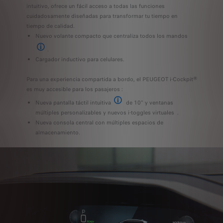
intuitivo, ofrece un fácil acceso a todas las funciones
cuidadosamente diseñadas para transformar tu tiempo en
tiempo de calidad.
Nuevo volante compacto que centraliza todos los mandos
.
Radio, medios de comunicación, teléfono y ayudas a la conducción
Cargador inductivo para celulares.
Para una experiencia compartida a bordo, el PEUGEOT i-Cockpit®
es muy accesible para los pasajeros :
Nueva pantalla táctil intuitiva
de 10" y ventanas
Disponible de serie
múltiples personalizables y nuevos i-toggles virtuales
.
Atajos táctiles pa
Nueva consola central con múltiples espacios de
almacenamiento.