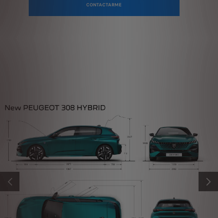
CONTACTARME
ANTERIOR
SIGUI