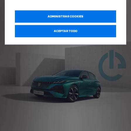
o
Control de crucero adaptativo con función Stop and Go
no
Disponible de seri
Mantenimiento activo del carril
Disponible de serie, opcional o no disponi
ADMINISTRAR COOKIES
* El placer de conducir, más que nunca
ACEPTAR TODO