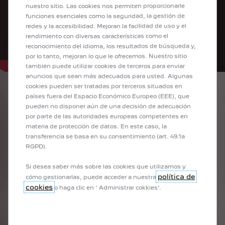
nuestro sitio. Las cookies nos permiten proporcionarle
funciones esenciales como la seguridad, la gestión de
redes y la accesibilidad. Mejoran la facilidad de uso y el
rendimiento con diversas características como el
reconocimiento del idioma, los resultados de búsqueda y,
por lo tanto, mejoran lo que le ofrecemos. Nuestro sitio
también puede utilizar cookies de terceros para enviar
anuncios que sean más adecuados para usted. Algunas
cookies pueden ser tratadas por terceros situados en
TECNOLOGÍA 308
países fuera del Espacio Económico Europeo (EEE), que
pueden no disponer aún de una decisión de adecuación
por parte de las autoridades europeas competentes en
materia de protección de datos. En este caso, la
1
/
3
transferencia se basa en su consentimiento (art. 49.1a
ANTERIOR
SIGUIENTE
RGPD).
EL PLACER DE CONDUCIR, MÁS QUE NUNCA*
OPT
Si desea saber más sobre las cookies que utilizamos y
El nuevo PEUGEOT 308 está equipado con numerosas ayudas a la
ELEC
política de
cómo gestionarlas, puede acceder a nuestra
conducción y a la maniobra para mejorar su confort y su seguridad,
cookies
o haga clic en ' Administrar cokkies'.
entre ellas :
No
aje y
Nueva cámara de visión trasera de alta definición de 180 grados
Ec
Disponib
c
Y te apoya hacia la conducción semiautónoma con :
S