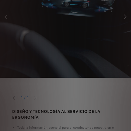
ANTERIOR
SIGUI
1
/
4
ANTERIOR
SIGUIENTE
DISEÑO Y TECNOLOGÍA AL SERVICIO DE LA
COM
ERGONOMÍA
La
pa
Toda la información esencial para el conductor se muestra en el
fácil