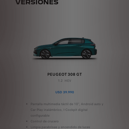
VERSIONES
PEUGEOT 308 GT
1.2 HEV
USD 39.990
Pantalla multimedia táctil de 10", Android auto y
Car Play inalámbrico, I-Cockpit digital
configurable
Control de crucero
Limpia parabrisas y encendido de luces