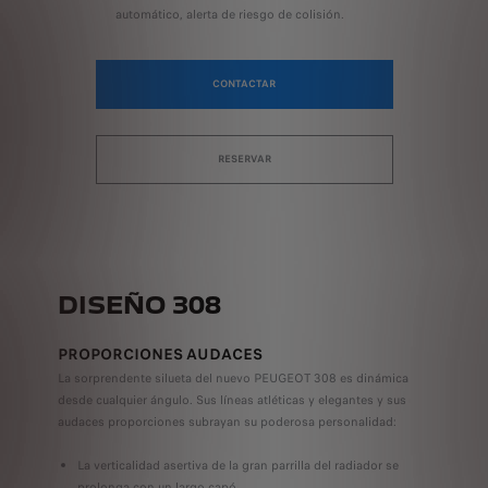
automático, alerta de riesgo de colisión.
CONTACTAR
RESERVAR
DISEÑO 308
PROPORCIONES AUDACES
La sorprendente silueta del nuevo PEUGEOT 308 es dinámica
desde cualquier ángulo. Sus líneas atléticas y elegantes y sus
audaces proporciones subrayan su poderosa personalidad:
La verticalidad asertiva de la gran parrilla del radiador se
prolonga con un largo capó.