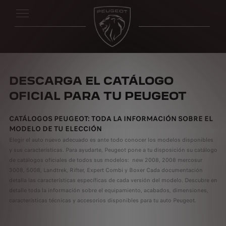
DESCARGA EL CATÁLOGO
OFICIAL PARA TU PEUGEOT
CATÁLOGOS PEUGEOT: TODA LA INFORMACIÓN SOBRE EL
MODELO DE TU ELECCIÓN
Elegir el auto nuevo adecuado es ante todo conocer los modelos disponibles
y sus características. Para ayudarte, Peugeot pone a tu disposición su catálogo
de catálogos oficiales de todos sus modelos: new 2008, 2008 mercosur
3008, 5008, Landtrek, Rifter, Expert Combi y Boxer Cada documentación
detalla las características específicas de cada versión del modelo. Descubre en
detalle toda la información sobre el equipamiento, acabados, dimensiones,
características técnicas y accesorios disponibles para tu auto Peugeot.