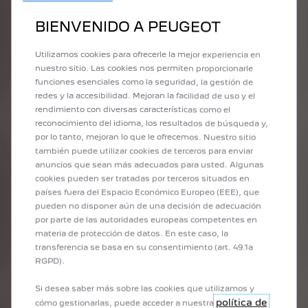
BIENVENIDO A PEUGEOT
Utilizamos cookies para ofrecerle la mejor experiencia en
nuestro sitio. Las cookies nos permiten proporcionarle
funciones esenciales como la seguridad, la gestión de
redes y la accesibilidad. Mejoran la facilidad de uso y el
rendimiento con diversas características como el
reconocimiento del idioma, los resultados de búsqueda y,
por lo tanto, mejoran lo que le ofrecemos. Nuestro sitio
también puede utilizar cookies de terceros para enviar
anuncios que sean más adecuados para usted. Algunas
cookies pueden ser tratadas por terceros situados en
PEUGEOT I-COCKPIT®
países fuera del Espacio Económico Europeo (EEE), que
pueden no disponer aún de una decisión de adecuación
El PEUGEOT i-Cockpit® renueva profundamente tu experiencia de
por parte de las autoridades europeas competentes en
conducción. Con su volante compacto, el panel y la gran pantalla táctil,
materia de protección de datos. En este caso, la
este puesto de conducción ergonómico ofrece un acceso intuitivo a
transferencia se basa en su consentimiento (art. 49.1a
todos los controles y mejora tu experiencia de conducción.
RGPD).
Si desea saber más sobre las cookies que utilizamos y
política de
cómo gestionarlas, puede acceder a nuestra