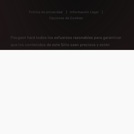
Política de privacidad
Información Legal
Opciones de Cookies
Peugeot hará todos los esfuerzos razonables para garantizar
que los contenidos de este Sitio sean precisos y estén
actualizados, pero no acepta ninguna responsabilidad por
reclamaciones o pérdidas derivadas de la confianza en los
contenidos del Sitio. Es posible que parte de la información
de este Sitio no sea correcta debido a cambios en el producto
que pueden haber ocurrido desde su lanzamiento. Algunos
de los equipos descritos o mostrados pueden estar
disponibles solo en ciertos países o pueden estar
disponibles solo a un costo adicional. Peugeot se reserva el
derecho de cambiar las especificaciones del producto en
cualquier momento. Para conocer las especificaciones reales
del producto en su país, consulte a su concesionario
Peugeot.