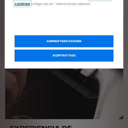
cookies
o haga clic en ' Administrar cokkies'.
ADMINISTRAR COOKIES
ACEPTAR TODO