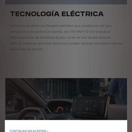
TECNOLOGÍA ELÉCTRICA
Los motores eléctricos Peugeot permiten una conducción de cero
emisiones y una potencia máxima de 100 kW/110 CV. Gracias al
funcionamiento de la batería de tipo iones de litio de alta tensión
(400 V), nuestros vehículos eléctricos pueden alcanzar una autonomía de
hasta 340 km (WLTP).
CONTINUAR SIN ACEPTAR →