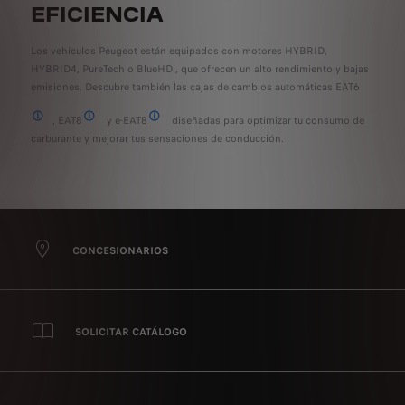
EFICIENCIA
Los vehículos Peugeot están equipados con motores HYBRID,
HYBRID4, PureTech o BlueHDi, que ofrecen un alto rendimiento y bajas
emisiones. Descubre también las cajas de cambios automáticas EAT6
, EAT8
y e-EAT8
diseñadas para optimizar tu consumo de
Efficient Automatic Transmission 6
Efficient Automatic Transmission 8
Electric Efficient Automatic Transmission 8
carburante y mejorar tus sensaciones de conducción.
CONCESIONARIOS
SOLICITAR CATÁLOGO