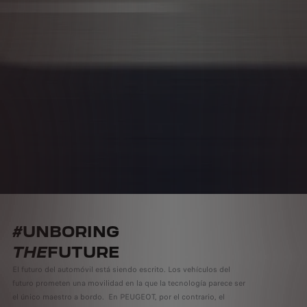
#UNBORING
THE
FUTURE
El futuro del automóvil está siendo escrito. Los vehículos del
futuro prometen una movilidad en la que la tecnología parece ser
el único maestro a bordo. En PEUGEOT, por el contrario, el