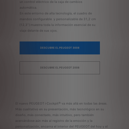
un control eléctrico de la caja de cambios
automática.
En este entorno de alta tecnología, el cuadro de
mandos configurable
y personalizable de 31,2 cm
(12,3") muestra toda la información esencial de su
viaje delante de sus ojos.
DESCUBRE EL PEUGEOT 3008
DESCUBRE EL PEUGEOT 2008
El nuevo PEUGEOT i-Cockpit® va más allá en todas las áreas.
Más cualitativo en su presentación, más tecnológico en su
diseño, más conectado, más intuitivo, pero también
acercándose aún más al registro de la emoción y la
personalización, encarna el interior del PEUGEOT del hoy y el