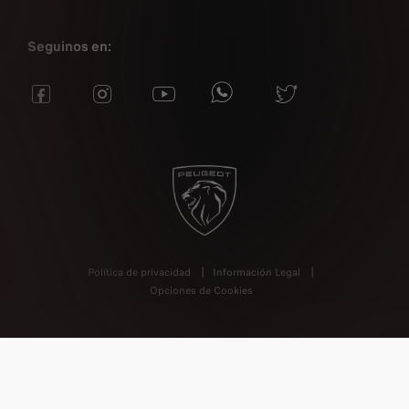
Seguinos en:
Política de privacidad
Información Legal
Opciones de Cookies
Peugeot hará todos los esfuerzos razonables para garantizar
que los contenidos de este Sitio sean precisos y estén
actualizados, pero no acepta ninguna responsabilidad por