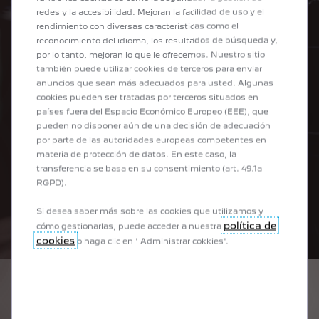
redes y la accesibilidad. Mejoran la facilidad de uso y el
rendimiento con diversas características como el
reconocimiento del idioma, los resultados de búsqueda y,
por lo tanto, mejoran lo que le ofrecemos. Nuestro sitio
también puede utilizar cookies de terceros para enviar
anuncios que sean más adecuados para usted. Algunas
cookies pueden ser tratadas por terceros situados en
países fuera del Espacio Económico Europeo (EEE), que
pueden no disponer aún de una decisión de adecuación
por parte de las autoridades europeas competentes en
materia de protección de datos. En este caso, la
transferencia se basa en su consentimiento (art. 49.1a
RGPD).
Si desea saber más sobre las cookies que utilizamos y
política de
cómo gestionarlas, puede acceder a nuestra
cookies
o haga clic en ' Administrar cokkies'.
UN INNEGABLE ÉXITO
COMERCIAL