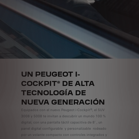
UN PEUGEOT I-
COCKPIT® DE ALTA
TECNOLOGÍA DE
NUEVA GENERACIÓN
Equipados con el nuevo Peugeot i-Cockpit®, el SUV
3008 y 5008 te invitan a descubrir un mundo 100 %
digital, con una pantalla táctil capacitiva de 8'
, un
panel digital configurable
y personalizable
rodeado
por un volante compacto con controles integrados y