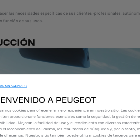
facer las necesidades específicas de sus clientes -profesionales, autóno
n función de sus usos.
UCCIÓN
AR SIN ACEPTAR →
IENVENIDO A PEUGEOT
izamos cookies para ofrecerle la mejor experiencia en nuestro sitio. Las cooki
iten proporcionarle funciones esenciales como la seguridad, la gestión de re
sibilidad. Mejoran la facilidad de uso y el rendimiento con diversas caracterís
 el reconocimiento del idioma, los resultados de búsqueda y, por lo tanto, m
le ofrecemos. Nuestro sitio también puede utilizar cookies de terceros para e