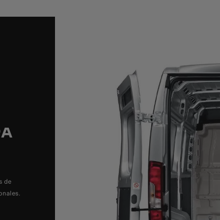
RA
s de
onales.