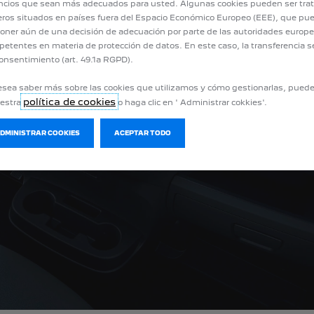
cios que sean más adecuados para usted. Algunas cookies pueden ser tra
eros situados en países fuera del Espacio Económico Europeo (EEE), que pu
oner aún de una decisión de adecuación por parte de las autoridades europ
etentes en materia de protección de datos. En este caso, la transferencia s
onsentimiento (art. 49.1a RGPD).
esea saber más sobre las cookies que utilizamos y cómo gestionarlas, pued
política de cookies
uestra
o haga clic en ' Administrar cokkies'.
ADMINISTRAR COOKIES
ACEPTAR TODO