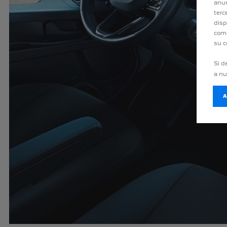
anun
terc
disp
comp
su c
Si d
a n