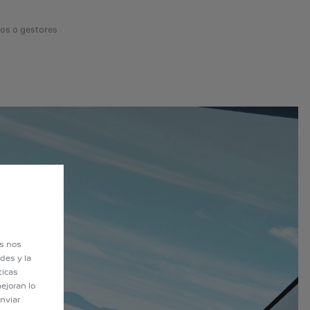
mos o gestores
es nos
des y la
ticas
ejoran lo
nviar