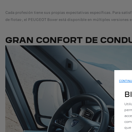
Cada profesión tiene sus propias expectativas específicas. Para satis
de flotas-, el PEUGEOT Boxer está disponible en múltiples versiones e
GRAN CONFORT DE COND
CONTINU
B
Util
perm
acce
como
que 