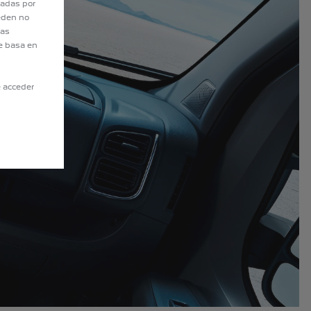
tadas por
eden no
eas
e basa en
e acceder