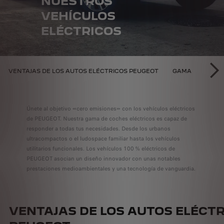
NUESTROS
VEHÍCULOS
ELÉCTRICOS
D EN PEUGEOT
VENTAJAS DE LOS AUTOS ELÉCTRICOS PEUGEOT
GAMA
GESTI
SI
Únete al objetivo «cero emisiones» con los vehículos eléctricos
de PEUGEOT. Nuestra gama de coches eléctricos es capaz de
responder a todas tus necesidades. Desde los urbanos
ultracompactos o el ludospace familiar hasta los vehículos
utilitarios funcionales. Los vehículos 100 % eléctricos de
PEUGEOT asocian un diseño innovador con unas notables
prestaciones medioambientales y una tecnología de vanguardia.
VENTAJAS DE LOS AUTOS ELÉCT