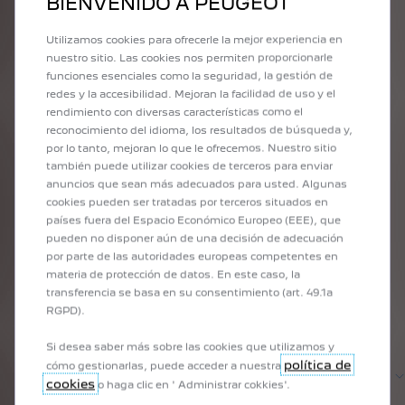
BIENVENIDO A PEUGEOT
Utilizamos cookies para ofrecerle la mejor experiencia en
VER NEW 208
nuestro sitio. Las cookies nos permiten proporcionarle
funciones esenciales como la seguridad, la gestión de
redes y la accesibilidad. Mejoran la facilidad de uso y el
rendimiento con diversas características como el
reconocimiento del idioma, los resultados de búsqueda y,
por lo tanto, mejoran lo que le ofrecemos. Nuestro sitio
también puede utilizar cookies de terceros para enviar
anuncios que sean más adecuados para usted. Algunas
cookies pueden ser tratadas por terceros situados en
GESTIONAR MI PEUGEOT
países fuera del Espacio Económico Europeo (EEE), que
ELÉCTRICO
pueden no disponer aún de una decisión de adecuación
por parte de las autoridades europeas competentes en
materia de protección de datos. En este caso, la
transferencia se basa en su consentimiento (art. 49.1a
¿Cómo cargo mi vehículo eléctrico?
RGPD).
¿Cómo cargo mi vehículo eléctrico?
(PÚBLICO)
Si desea saber más sobre las cookies que utilizamos y
política de
cómo gestionarlas, puede acceder a nuestra
¿Cómo lidiar con la autonomía de mi batería?
cookies
o haga clic en ' Administrar cokkies'.
¿Cómo puedo optimizar la autonomía