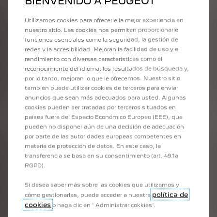
BIENVENIDO A PEUGEOT
DESCUBRÍ LA PARTNER
Utilizamos cookies para ofrecerle la mejor experiencia en
nuestro sitio. Las cookies nos permiten proporcionarle
funciones esenciales como la seguridad, la gestión de
redes y la accesibilidad. Mejoran la facilidad de uso y el
rendimiento con diversas características como el
LAS VENTAJAS DE LA
reconocimiento del idioma, los resultados de búsqueda y,
CONDUCCIÓN 100%
por lo tanto, mejoran lo que le ofrecemos. Nuestro sitio
también puede utilizar cookies de terceros para enviar
ELÉCTRICA
anuncios que sean más adecuados para usted. Algunas
cookies pueden ser tratadas por terceros situados en
LOS 5 "CEROS", COMODIDAD DE CONDUCCIÓN Y
países fuera del Espacio Económico Europeo (EEE), que
RODADURA
pueden no disponer aún de una decisión de adecuación
por parte de las autoridades europeas competentes en
materia de protección de datos. En este caso, la
transferencia se basa en su consentimiento (art. 49.1a
RGPD).
Si desea saber más sobre las cookies que utilizamos y
política de
cómo gestionarlas, puede acceder a nuestra
ANTERIOR
SIGUIENT
cookies
o haga clic en ' Administrar cokkies'.