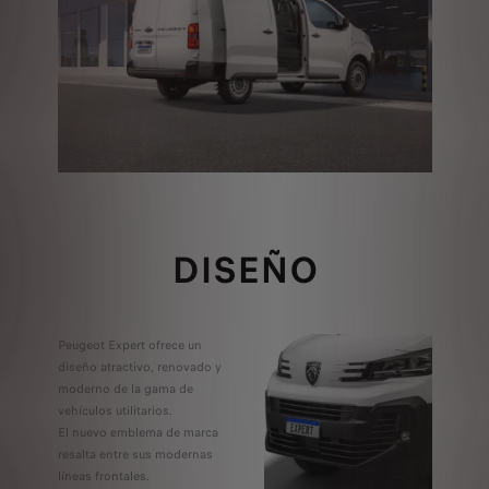
DISEÑO
Peugeot Expert ofrece un
diseño atractivo, renovado y
moderno de la gama de
vehículos utilitarios.
El nuevo emblema de marca
resalta entre sus modernas
líneas frontales.