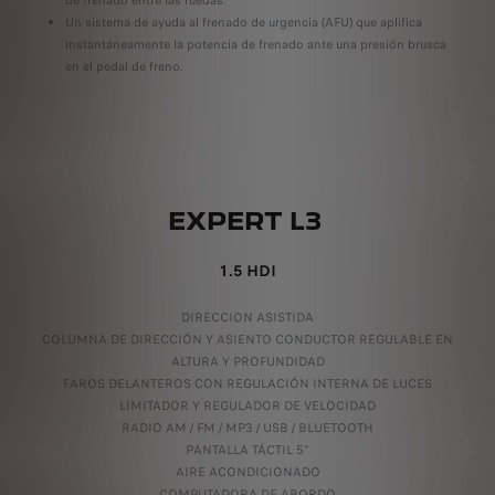
de frenado entre las ruedas.
In
Un sistema de ayuda al frenado de urgencia (AFU) que aplifica
As
instantáneamente la potencia de frenado ante una presión brusca
en el pedal de freno.
EXPERT L3
1.5 HDI
DIRECCION ASISTIDA
COLUMNA DE DIRECCIÓN Y ASIENTO CONDUCTOR REGULABLE EN
ALTURA Y PROFUNDIDAD
FAROS DELANTEROS CON REGULACIÓN INTERNA DE LUCES
LIMITADOR Y REGULADOR DE VELOCIDAD
RADIO AM / FM / MP3 / USB / BLUETOOTH
PANTALLA TÁCTIL 5"
AIRE ACONDICIONADO
COMPUTADORA DE ABORDO