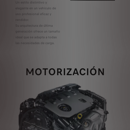
Un estilo distintivo y
elegante en un vehículo de
uso profesional eficaz y
rendidor.
Su arquitectura de última
generación ofrece un tamaño
ideal que se adapta a todas
las necesidades de carga.
MOTORIZACIÓN