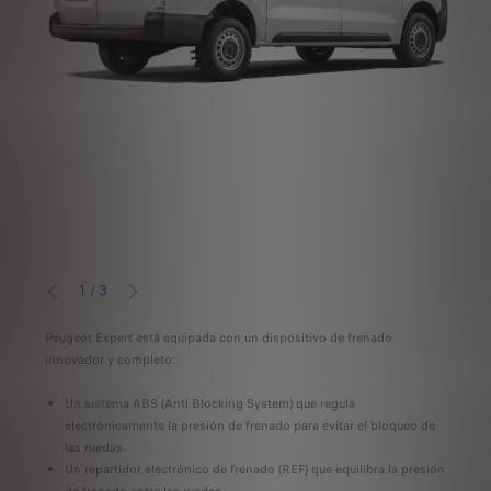
1
/
3
ANTERIOR
SIGUIENTE
Peugeot Expert está equipada con un dispositivo de frenado
Un
n
innovador y completo:
co
tr
Un sistema ABS (Anti Blocking System) que regula
ac
electrónicamente la presión de frenado para evitar el bloqueo de
Es
las ruedas.
(A
Un repartidor electrónico de frenado (REF) que equilibra la presión
ru