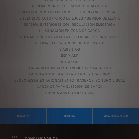
RECOMENDADOR DE CAMBIO DE MARCHA
LEVANTAVIDRIOS DELANTEROS ELÉCTRICOS SECUENCIALES
ENCENDIDO AUTOMÁTICO DE LUCES Y SENSOR DE LLUVIA
ESPEJOS EXTERIORES CON REGULACIÓN ELÉCTRICA
ILUMINACIÓN EN ZONA DE CARGA
PUERTAS TRASERAS BATIENTES CON APERTURA 90°/180°
PUERTA LATERAL CORREDIZA DERECHA
3 ASIENTOS
ESP Y ASR
HILL ASSIST
AIRBAGS FRONTALES CONDUCTOR Y PASAJERO
FAROS ANTINIEBLA DELANTEROS Y TRASEROS
SENSORES DE ESTACIONAMIENTO TRASEROS, SONORO VISUAL
GANCHOS PARA SUJECIÓN DE CARGA
FRENOS ABS CON REF Y AFU
CONTACTAR
TEST DRIVE
DESCARGAR CATÁLOGO
CONCESIONARIOS