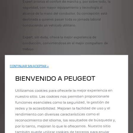
Expert prioriza el confort de marcha y, por sobre todo, la
Computador
seguridad, con mayor equipamiento y tecnología al
Espejos ret
alcance de la mano del conductor. Su concepción está
Alza cristal
ina que
destinada a quienes pasan toda su jornada laboral
Regulación e
o del aire
conduciendo un vehículo utilitario.
Cierre centr
 entre
rodaje.
Expert, sin duda, ofrece la mejor experiencia de
ASR decone
conducción, convirtiéndose en el mejor compañero de
trabajo.
CONTINUAR SIN ACEPTAR →
DIMENSIONES
BIENVENIDO A PEUGEOT
Y CARGA
Utilizamos cookies para ofrecerle la mejor experiencia en
nuestro sitio. Las cookies nos permiten proporcionarle
funciones esenciales como la seguridad, la gestión de
redes y la accesibilidad. Mejoran la facilidad de uso y el
rendimiento con diversas características como el
reconocimiento del idioma, los resultados de búsqueda y,
por lo tanto, mejoran lo que le ofrecemos. Nuestro sitio
también puede utilizar cookies de terceros para enviar