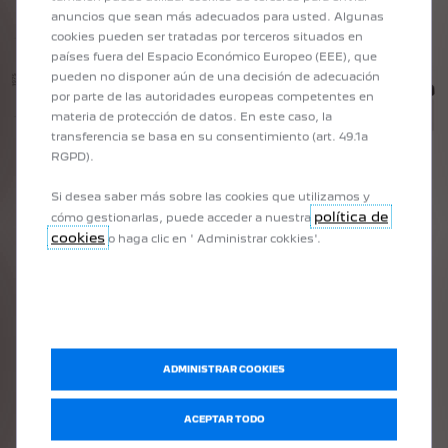
anuncios que sean más adecuados para usted. Algunas
cookies pueden ser tratadas por terceros situados en
países fuera del Espacio Económico Europeo (EEE), que
pueden no disponer aún de una decisión de adecuación
por parte de las autoridades europeas competentes en
materia de protección de datos. En este caso, la
transferencia se basa en su consentimiento (art. 49.1a
RGPD).
Si desea saber más sobre las cookies que utilizamos y
política de
cómo gestionarlas, puede acceder a nuestra
cookies
o haga clic en ' Administrar cokkies'.
1
/
4
ADMINISTRAR COOKIES
ANTERIOR
SIGUIENTE
DIMENSIONES INTERNAS DEL ESPACIO DE CARGA:
CAR
ACEPTAR TODO
da, ya
Largo: 2.862 mm
Pe