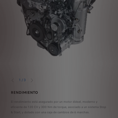
1
/
3
ANTERIOR
SIGUIENTE
RENDIMIENTO
STO
sumo
El rendimiento está asegurado por un motor diésel, moderno y
El si
eficiente de 120 CV y 300 Nm de torque, asociado a un sistema Stop
reduc
& Start, y dotado con una caja de cambios de 6 marchas.
conta
frecu