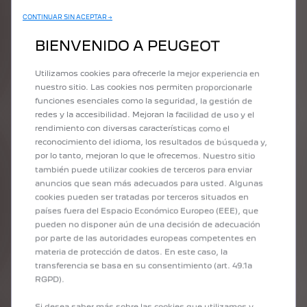
CONTINUAR SIN ACEPTAR →
NUEVO PEUGEOT 2008
BIENVENIDO A PEUGEOT
a partir de
Utilizamos cookies para ofrecerle la mejor experiencia en
USD 35.500
nuestro sitio. Las cookies nos permiten proporcionarle
funciones esenciales como la seguridad, la gestión de
redes y la accesibilidad. Mejoran la facilidad de uso y el
rendimiento con diversas características como el
reconocimiento del idioma, los resultados de búsqueda y,
APROVECHÁ LA OFERTA
por lo tanto, mejoran lo que le ofrecemos. Nuestro sitio
también puede utilizar cookies de terceros para enviar
anuncios que sean más adecuados para usted. Algunas
cookies pueden ser tratadas por terceros situados en
países fuera del Espacio Económico Europeo (EEE), que
pueden no disponer aún de una decisión de adecuación
por parte de las autoridades europeas competentes en
materia de protección de datos. En este caso, la
transferencia se basa en su consentimiento (art. 49.1a
RGPD).
Si desea saber más sobre las cookies que utilizamos y