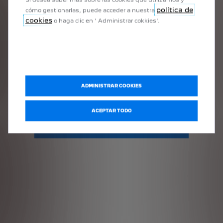
política de
cómo gestionarlas, puede acceder a nuestra
cookies
o haga clic en ' Administrar cokkies'.
Nuevo PEUGEOT 3008
a partir de
USD 43.990
ADMINISTRAR COOKIES
ACEPTAR TODO
APROVECHÁ LA OFERTA