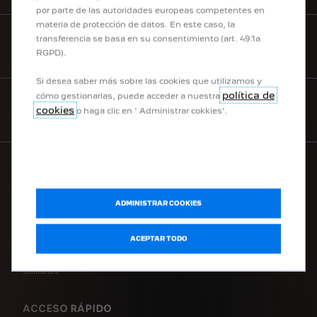
por parte de las autoridades europeas competentes en
materia de protección de datos. En este caso, la
transferencia se basa en su consentimiento (art. 49.1a
SOLICITAR TEST DRIVE
RGPD).
Si desea saber más sobre las cookies que utilizamos y
política de
cómo gestionarlas, puede acceder a nuestra
cookies
o haga clic en ' Administrar cokkies'.
CONTACTANOS
GAMA PEUGEOT
ADMINISTRAR COOKIES
Eléctricos
ACEPTAR TODO
Híbridos recargables
SUV
Utilitarios
ACCESO RÁPIDO