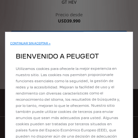
CONTINUAR SIN ACEPTAR →
BIENVENIDO A PEUGEOT
Utilizamos cookies para ofrecerle la mejor experiencia en
nuestro sitio. Las cookies nos permiten proporcionarle
funciones esenciales como la seguridad, la gestión de
redes y la accesibilidad. Mejoran la facilidad de uso y el
rendimiento con diversas características como el
reconocimiento del idioma, los resultados de búsqueda y,
CONCESIONARIOS
por lo tanto, mejoran lo que le ofrecemos. Nuestro sitio
también puede utilizar cookies de terceros para enviar
anuncios que sean más adecuados para usted. Algunas
cookies pueden ser tratadas por terceros situados en
países fuera del Espacio Económico Europeo (EEE), que
SOLICITAR CATÁLOGO
pueden no disponer aún de una decisión de adecuación