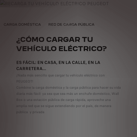
LÉCTRICA
CARGA DOMÉSTICA
RED DE CARGA PÚBLICA
¿CÓMO CARGAR TU
VEHÍCULO ELÉCTRICO?
ES FÁCIL: EN CASA, EN LA CALLE, EN LA
CARRETERA...
¡Nada más sencillo que cargar tu vehículo eléctrico con
PEUGEOT!
Combine la carga doméstica y la carga pública para hacer su vida
diaria más fácil: ya sea que sea más un enchufe doméstico, Wall
Box o una estación pública de carga rápida, aproveche una
amplia red que se sigue extendiendo por el país, de manera
pública y privada