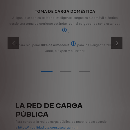
TOMA DE CARGA DOMÉSTICA
Al igual que con su teléfono inteligente, cargue su automóvil eléctrico
L
desde una toma de corriente estándar
con el cargador de serie estándar.
recomendamos que la instalación la reali
kW
.
7,4 kW
e-
1
25h
para recuperar
80% de autonomía
para los Peugeot e-2008, e-
ANTERIOR
SIGUIENT
de 0 a 80% de carga de la batería
3008, e-Expert y e-Partner​.
LA RED DE CARGA
PÚBLICA
Para conocer la red de carga pública de nuestro país accedé
a
https://movilidad.ute.com.uy/carga.html