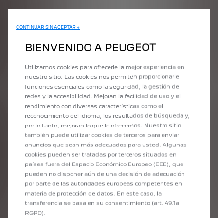
3. Disponibilidad de puntos de carga
: Recargar tu
vehículo eléctrico Peugeot sigue siendo muy sencillo.
CONTINUAR SIN ACEPTAR →
Puedes recargar toda nuestra gama en casa, en tu edificio,
BIENVENIDO A PEUGEOT
en el trabajo o a través de terminales públicas.
Dependiendo de la tecnología utilizada, los tiempos de
carga varían. Le ayudamos a seleccionar el método de
Utilizamos cookies para ofrecerle la mejor experiencia en
carga que mejor se adapte a sus expectativas.
nuestro sitio. Las cookies nos permiten proporcionarle
funciones esenciales como la seguridad, la gestión de
redes y la accesibilidad. Mejoran la facilidad de uso y el
rendimiento con diversas características como el
reconocimiento del idioma, los resultados de búsqueda y,
AUTONOMÍA
AUTONOMÍA HÍBRIDO
por lo tanto, mejoran lo que le ofrecemos. Nuestro sitio
ELÉCTRICA
ENCHUFABLE
también puede utilizar cookies de terceros para enviar
anuncios que sean más adecuados para usted. Algunas
cookies pueden ser tratadas por terceros situados en
países fuera del Espacio Económico Europeo (EEE), que
SIMULE EL TIEMPO DE CARGA
pueden no disponer aún de una decisión de adecuación
DE SU VEHÍCULO ELÉCTRICO
por parte de las autoridades europeas competentes en
materia de protección de datos. En este caso, la
transferencia se basa en su consentimiento (art. 49.1a
RGPD).