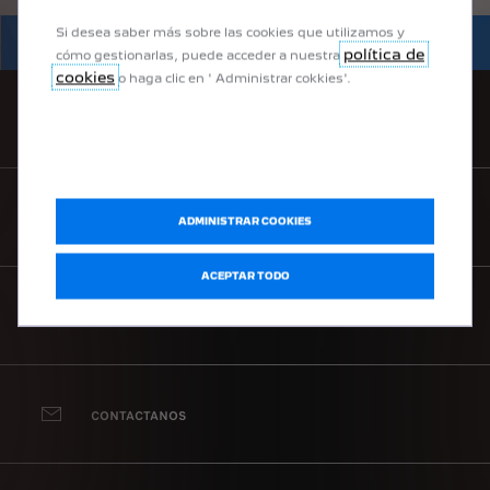
Si desea saber más sobre las cookies que utilizamos y
VER OFERTAS
AYUDA EN LÍNEA
política de
cómo gestionarlas, puede acceder a nuestra
cookies
o haga clic en ' Administrar cokkies'.
CONCESIONARIOS
SOLICITAR CATÁLOGO
ADMINISTRAR COOKIES
ACEPTAR TODO
SOLICITAR TEST DRIVE
CONTACTANOS