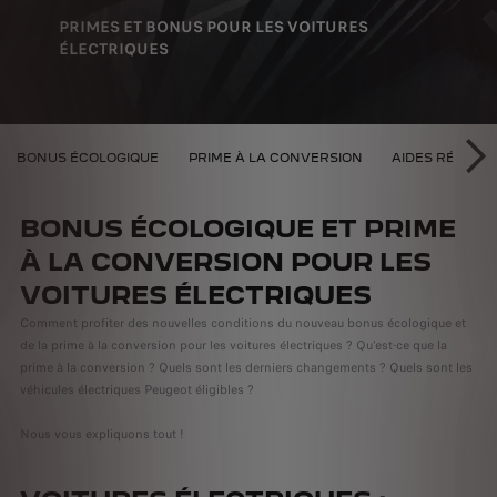
PRIMES ET BONUS POUR LES VOITURES
ÉLECTRIQUES
ONUS ÉCO & PRIME CONVERSION
BONUS ÉCOLOGIQUE
PRIME À LA CONVERSION
AIDES RÉGION
SI
BONUS ÉCOLOGIQUE ET PRIME
À LA CONVERSION POUR LES
VOITURES ÉLECTRIQUES
Comment profiter des nouvelles conditions du nouveau bonus écologique et
de la prime à la conversion pour les voitures électriques ? Qu'est-ce que la
prime à la conversion ? Quels sont les derniers changements ? Quels sont les
véhicules électriques Peugeot éligibles ?
Nous vous expliquons tout !