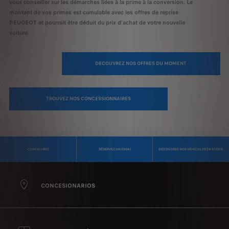
vous conseiller sur les démarches liées à la prime à la conversion. Le
montant de vos primes est cumulable avec les offres de reprise
PEUGEOT et pourrait être déduit du prix d'achat de votre nouvelle
voiture.
DECOUVREZ NOS OFFRES DU MOMENT
TROUVEZ NOS CONCESSIONNAIRES
CONFIGUREZ
RÉSERVEZ UN ESSAI
DÉCOUVREZ NOS VÉHICULES EN STOCK
CONCESIONARIOS