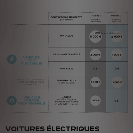
VOITURES ÉLECTRIQUES