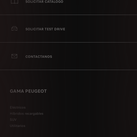
SOLICITAR CATÁLOGO
SOLICITAR TEST DRIVE
CONTACTANOS
GAMA PEUGEOT
Eléctricos
Híbridos recargables
SUV
Utilitarios