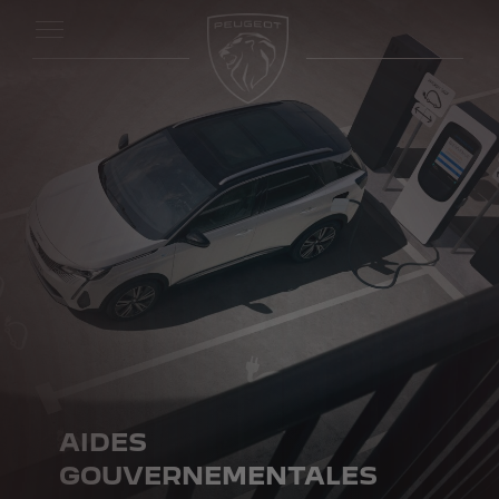
AIDES
GOUVERNEMENTALES