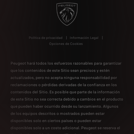
Política de privacidad
Información Legal
Opciones de Cookies
Peugeot hará todos los esfuerzos razonables para garantizar
que los contenidos de este Sitio sean precisos y estén
actualizados, pero no acepta ninguna responsabilidad por
reclamaciones o pérdidas derivadas de la confianza en los
contenidos del Sitio. Es posible que parte de la información
de este Sitio no sea correcta debido a cambios en el producto
que pueden haber ocurrido desde su lanzamiento. Algunos
de los equipos descritos o mostrados pueden estar
disponibles solo en ciertos países o pueden estar
disponibles solo a un costo adicional. Peugeot se reserva el