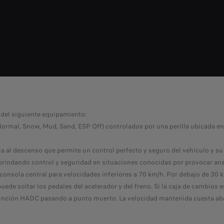
 del siguiente equipamiento:
ormal, Snow, Mud, Sand, ESP Off) controlados por una perilla ubicada en 
a al descenso que permite un control perfecto y seguro del vehículo y su
brindando control y seguridad en situaciones conocidas por provocar an
consola central para velocidades inferiores a 70 km/h. Por debajo de 30 k
puede soltar los pedales del acelerador y del freno. Si la caja de cambios
a función HADC pasando a punto muerto. La velocidad mantenida cuesta aba