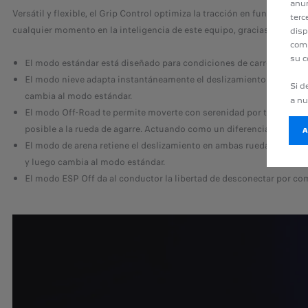
anun
Versátil y flexible, el Grip Control optimiza la tracción en función de
terc
cualquier momento en la inteligencia de este equipo, gracias al modo 
disp
comp
su c
El modo estándar está diseñado para condiciones de carretera norm
El modo nieve adapta instantáneamente el deslizamiento de cada una
Si d
cambia al modo estándar.
a n
El modo Off-Road te permite moverte con serenidad por terrenos res
posible a la rueda de agarre. Actuando como un diferencial de desl
El modo de arena retiene el deslizamiento en ambas ruedas motrice
y luego cambia al modo estándar.
El modo ESP Off da al conductor la libertad de desconectar por com