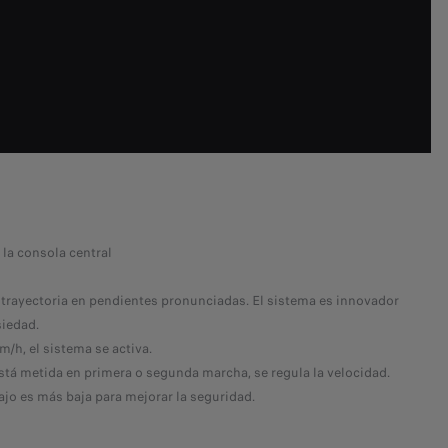
la consola central
 trayectoria en pendientes pronunciadas. El sistema es innovador
siedad.
m/h, el sistema se activa.
 está metida en primera o segunda marcha, se regula la velocidad.
jo es más baja para mejorar la seguridad.