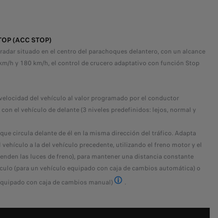
OP (ACC STOP)
radar situado en el centro del parachoques delantero, con un alcance
m/h y 180 km/h, el control de crucero adaptativo con función Stop
elocidad del vehículo al valor programado por el conductor
con el vehículo de delante (3 niveles predefinidos: lejos, normal y
que circula delante de él en la misma dirección del tráfico. Adapta
vehículo a la del vehículo precedente, utilizando el freno motor y el
enden las luces de freno), para mantener una distancia constante
ículo (para un vehículo equipado con caja de cambios automática) o
equipado con caja de cambios manual)
.
Disponible de serie u opcional en 