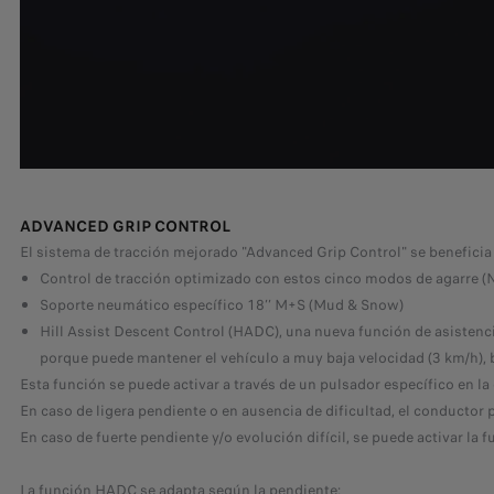
ADVANCED GRIP CONTROL
El sistema de tracción mejorado "Advanced Grip Control" se beneficia
Control de tracción optimizado con estos cinco modos de agarre (N
Soporte neumático específico 18’’ M+S (Mud & Snow)
Hill Assist Descent Control (HADC), una nueva función de asistenci
porque puede mantener el vehículo a muy baja velocidad (3 km/h), 
Esta función se puede activar a través de un pulsador específico en la 
En caso de ligera pendiente o en ausencia de dificultad, el conductor 
En caso de fuerte pendiente y/o evolución difícil, se puede activar l
La función HADC se adapta según la pendiente: