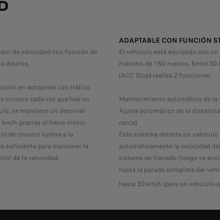
D
ADAPTABLE CON FUNCIÓN ST
tador de velocidad con función de
El vehículo está equipado con un 
a delante.
máximo de 150 metros. Entre 30 k
(ACC Stop) realiza 2 funciones:
ción en autopista con tráfico
de crucero cada vez que hay un
Mantenimiento automático de la v
culo, se mantiene un desnivel
Ajuste automático de la distancia 
 km/h gracias al freno motor
cerca)
rol de crucero vuelve a la
Este sistema detecta un vehículo 
es suficiente para mantener la
automáticamente la velocidad del 
trol de la velocidad.
sistema de frenado (luego se enci
hasta la parada completa del veh
hasta 30 km/h (para un vehículo 