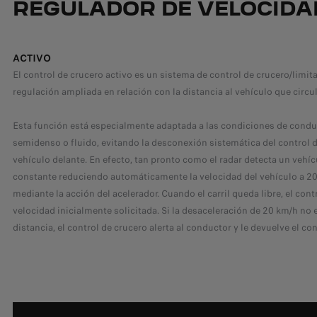
REGULADOR DE VELOCIDA
ACTIVO
El control de crucero activo es un sistema de control de crucero/limi
regulación ampliada en relación con la distancia al vehículo que circul
Esta función está especialmente adaptada a las condiciones de conduc
semidenso o fluido, evitando la desconexión sistemática del control 
vehículo delante. En efecto, tan pronto como el radar detecta un vehí
constante reduciendo automáticamente la velocidad del vehículo a 20
mediante la acción del acelerador. Cuando el carril queda libre, el cont
velocidad inicialmente solicitada. Si la desaceleración de 20 km/h no 
distancia, el control de crucero alerta al conductor y le devuelve el con