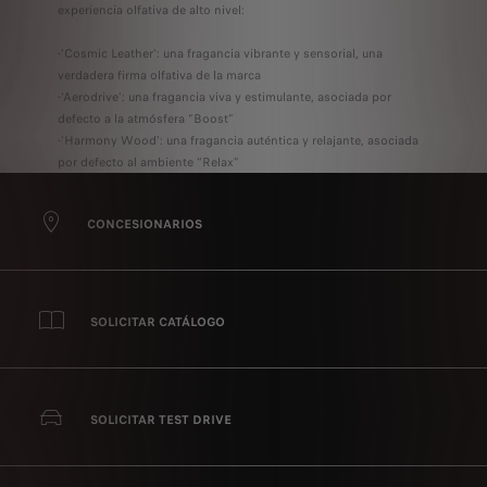
experiencia olfativa de alto nivel:
-'Cosmic Leather': una fragancia vibrante y sensorial, una
verdadera firma olfativa de la marca
-‘Aerodrive’: una fragancia viva y estimulante, asociada por
defecto a la atmósfera “Boost”
-‘Harmony Wood’: una fragancia auténtica y relajante, asociada
por defecto al ambiente “Relax”
CONCESIONARIOS
SOLICITAR CATÁLOGO
SOLICITAR TEST DRIVE