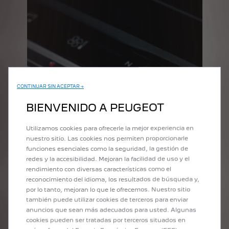
CONTINUAR SIN ACEPTAR →
BIENVENIDO A PEUGEOT
Utilizamos cookies para ofrecerle la mejor experiencia en
nuestro sitio. Las cookies nos permiten proporcionarle
funciones esenciales como la seguridad, la gestión de
redes y la accesibilidad. Mejoran la facilidad de uso y el
rendimiento con diversas características como el
reconocimiento del idioma, los resultados de búsqueda y,
por lo tanto, mejoran lo que le ofrecemos. Nuestro sitio
también puede utilizar cookies de terceros para enviar
anuncios que sean más adecuados para usted. Algunas
cookies pueden ser tratadas por terceros situados en