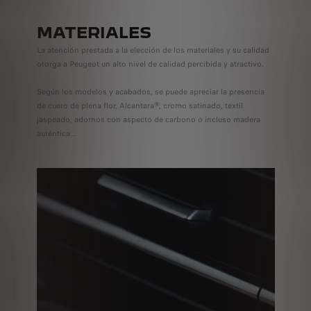
MATERIALES
La atención prestada a la elección de los materiales y su calidad
otorga a Peugeot un alto nivel de calidad percibida y atractivo.
Según los modelos y acabados, se puede apreciar la presencia
de cuero de plena flor, Alcantara®, cromo satinado, textil
jaspeado, adornos con aspecto de carbono o incluso madera
auténtica...