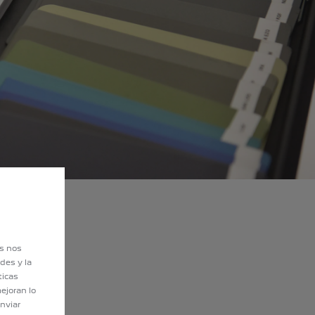
es nos
des y la
ticas
ejoran lo
nviar