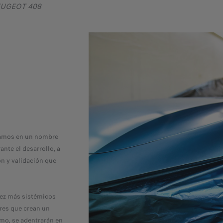
PEUGEOT 408
samos en un nombre
nte el desarrollo, a
ón y validación que
vez más sistémicos
res que crean un
smo, se adentrarán en