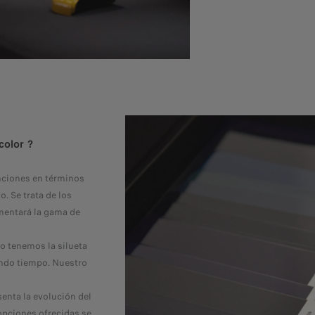
 color ?
tenciones en términos
o. Se trata de los
mentará la gama de
no tenemos la silueta
ndo tiempo. Nuestro
.
senta la evolución del
opciones ofrecidas se