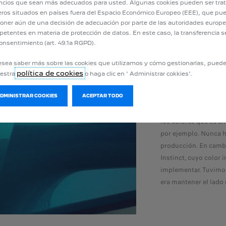
cios que sean más adecuados para usted. Algunas cookies pueden ser tra
Cómo nació el últi
eros situados en países fuera del Espacio Económico Europeo (EEE), que pu
oner aún de una decisión de adecuación por parte de las autoridades europ
etentes en materia de protección de datos. En este caso, la transferencia s
Marion Zandomeneg
onsentimiento (art. 49.1a RGPD).
disruptiva: una auté
innovador: es un tono
esea saber más sobre las cookies que utilizamos y cómo gestionarlas, pued
dependiendo de la l
política de cookies
uestra
o haga clic en ' Administrar cokkies'.
difieran según los án
En la captación de la
ADMINISTRAR COOKIES
ACEPTAR TODO
turquesa, verde. En 
los colores que se en
por ejemplo. Nunca h
producción. En camb
Instinct, cuyo color 
implementar. Tuvimo
era mantener el lado 