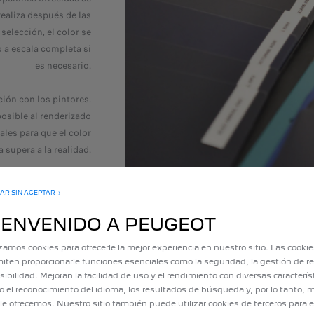
realiza después de las
 selección, el color se
 a escala completa si
es necesario.
ión con los pintores.
posible al renderizado
les para que el color
 supera a la realidad.
AR SIN ACEPTAR →
IENVENIDO A PEUGEOT
izamos cookies para ofrecerle la mejor experiencia en nuestro sitio. Las cooki
iten proporcionarle funciones esenciales como la seguridad, la gestión de re
sibilidad. Mejoran la facilidad de uso y el rendimiento con diversas caracterís
 el reconocimiento del idioma, los resultados de búsqueda y, por lo tanto, m
le ofrecemos. Nuestro sitio también puede utilizar cookies de terceros para e