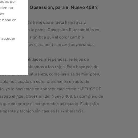
tadas por
mo color, Blue Obsession, para el Nuevo 408 ?
eden no
eas
e basa en
hi
: El Nuevo 408 tiene una silueta llamativa y
ntica novedad en la gama. Obsession Blue también es
 dicroico. Esto significa que el color cambia
e acceder
uz. Queríamos muy claramente un azul cuyas ondas
gulos.
 luz surgen tonalidades inesperadas, reflejos de
las sombras, cambiamos a los rojos. Esto hace eco de
cuentran en la naturaleza, como las alas de mariposa,
abíamos usado un color dicroico en un auto de
io, ya lo hacíamos en concept cars como el PEUGEOT
inspiró el Azul Obsesión del Nuevo 408. Es complejo de
s que encontrar el compromiso adecuado. El desafío
elegante y técnico sin caer en la exuberancia.