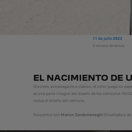
11 de julio 2022
5 minutos de lectura
EL NACIMIENTO DE 
Discreto, extravagante o clásico, el color juega un pap
es una parte integral del diseño de los vehículos PEUGE
realza el diseño del vehículo.
Encuentro con
Marion Zandomeneghi
(Diseñadora de 