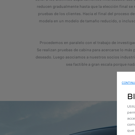
reducen gradualmente hasta que la elección final se 
pruebas de los clientes. Hacia el final del proceso de
modela en un modelo de tamaño reducido, o incluso
Procedemos en paralelo con el trabajo de investigac
Se realizan pruebas de cabina para acercarse lo más 
deseado. Luego asociamos a nuestros socios industria
sea factible a gran escala porque nada
CONTINU
B
Util
perm
acce
como
que 