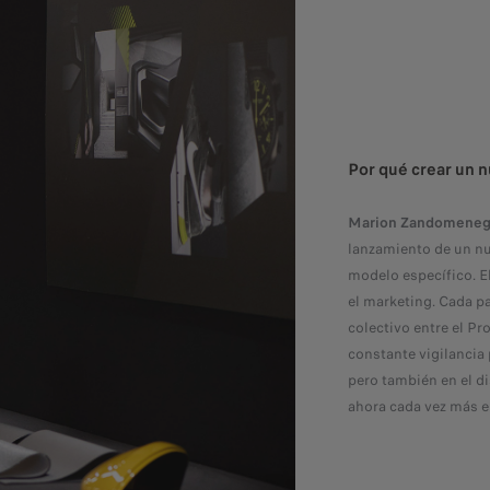
Por qué crear un n
Marion Zandomeneg
lanzamiento de un nu
modelo específico. El
el marketing. Cada pa
colectivo entre el Pr
constante vigilancia 
pero también en el d
ahora cada vez más en