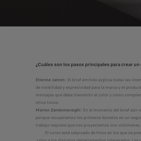
¿Cuáles son los pasos principales para crear un
Etienne Jannin
: El brief emitido explica todas las in
de visibilidad y expresividad para la marca y el product
mensajes que debe transmitir el color y cómo comple
otros tonos.
Marion Zandomeneghi
: En el momento del brief aún 
porque recuperamos los primeros bocetos en un segu
trabajo requiere que nos proyectemos con volúmenes
El curso está salpicado de hitos en los que se pre
color a los distintos departamentos interesados. Las 