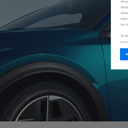
anun
terc
disp
comp
su c
Si d
a n