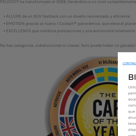
PEUGEOT ha transformado el 3008, llevándolo a un nivel completamente n
⦁ ALLURE de un SUV fastback con un diseño reinventado y eficiente.
⦁ EMOTION gracias al nuevo i-Cockpit® panorámico, que eleva el placer 
⦁ EXCELLENCE que combina prestaciones y una autonomía totalmente elé
No hay categorías, subdivisiones ni clases. Solo puede haber un ganador d
CONTINU
B
Util
perm
acce
como
que 
anun
terc
disp
comp