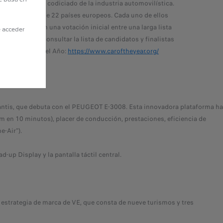
COTY es el más codiciado de la industria automovilística.
ces proceden de 22 países europeos. Cada uno de ellos
s 7 finalistas en una votación inicial entre una larga lista
e acceder
rantes. Puede consultar la lista de candidatos y finalistas
o web del Auto del Año:
https://www.caroftheyear.org/
antis, que debuta con el PEUGEOT E-3008. Esta innovadora plataforma ha
km en 10 minutos), placer de conducción, prestaciones, eficiencia de
e-Air").
p Display y la pantalla táctil central.
 estrategia de marca de VE, que consta de nueve turismos y tres