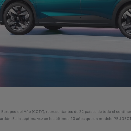
 Europeo del Año (COTY), representantes de 22 países de todo el contin
alardón. Es la séptima vez en los últimos 10 años que un modelo PEUGEOT