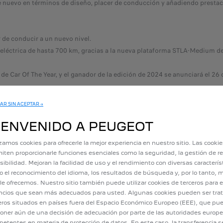
uevo en términos de diseño, placer de conducción y añadiendo prestacion
de conducir a un nuevo nivel.
ctrica de hasta 700 km, gracias a la nueva plataforma STLA-Medium de 
e Car Of The Year, y el ganador de la edición de 2024 se anunciará el 26 d
AR SIN ACEPTAR →
IENVENIDO A PEUGEOT
Con el nue
finalistas
izamos cookies para ofrecerle la mejor experiencia en nuestro sitio. Las cooki
iten proporcionarle funciones esenciales como la seguridad, la gestión de re
2013. El n
sibilidad. Mejoran la facilidad de uso y el rendimiento con diversas caracterís
2021, el 2
 el reconocimiento del idioma, los resultados de búsqueda y, por lo tanto, m
y SW) a fi
le ofrecemos. Nuestro sitio también puede utilizar cookies de terceros para e
2017) y la
cios que sean más adecuados para usted. Algunas cookies pueden ser tra
de 2013 (
eros situados en países fuera del Espacio Económico Europeo (EEE), que pu
oner aún de una decisión de adecuación por parte de las autoridades europ
etentes en materia de protección de datos. En este caso, la transferencia s