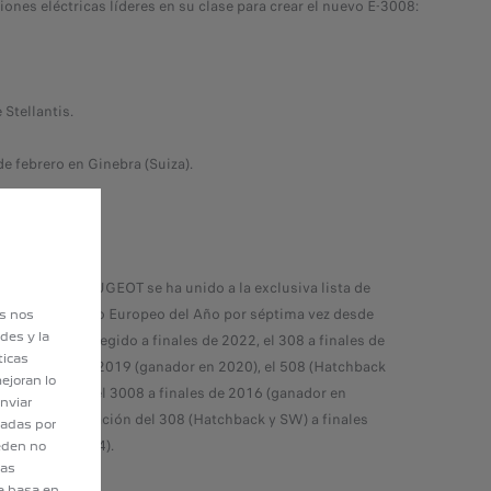
es eléctricas líderes en su clase para crear el nuevo E-3008:
Stellantis.
e febrero en Ginebra (Suiza).
vo E-3008, PEUGEOT se ha unido a la exclusiva lista de
 del premio Auto Europeo del Año por séptima vez desde
es nos
des y la
uevo 408 fue elegido a finales de 2022, el 308 a finales de
ticas
08 a finales de 2019 (ganador en 2020), el 508 (Hatchback
ejoran lo
nales de 2018, el 3008 a finales de 2016 (ganador en
nviar
 anterior generación del 308 (Hatchback y SW) a finales
tadas por
ganador en 2014).
eden no
eas
e basa en