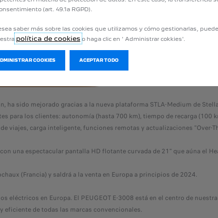
El premio 
onsentimiento (art. 49.1a RGPD).
Sus 59 jue
eligió a su
esea saber más sobre las cookies que utilizamos y cómo gestionarlas, pued
de 28 aspi
política de cookies
uestra
o haga clic en ' Administrar cokkies'.
en el siti
ADMINISTRAR COOKIES
ACEPTAR TODO
n, ha sido mejorado gracias a la nueva plataforma STLA-Medium de Stell
ntes para los clientes: autonomía (hasta 700 km), tiempo de recarga (100 
e viajes, carga inteligente, funciones remotas y actualizaciones "Over-Th
 una espectacular pantalla HD flotante curvada de 21" que aúna el Head-u
haux (Francia) y saldrá a la venta en Europa a principios de 2024.
los eléctricos en Europa. El PEUGEOT E-3008 está en el centro de nuestra
 y eficiente de todas las marcas convencionales.