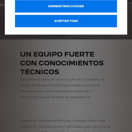
ADMINISTRAR COOKIES
ACEPTAR TODO
UN EQUIPO FUERTE
CON CONOCIMIENTOS
TÉCNICOS
Para destacar tanto en la pista como en la carretera, el
equipo de Peugeot TotalEnergies trabaja con socios
internacionales esenciales para su desarrollo y
reconocidos en sus ámbitos de competencia:
Capgemini (inteligencia artificial) y Peugeot Sport están
trabajando conjuntamente en estrategias para optimizar la