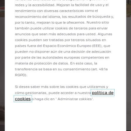
redes y la accesibilidad. Mejoran la facilidad de uso y el
rendimiento con diversas características como el
reconocimiento del idioma, los resultados de búsqueda y,
por lo tanto, mejoran lo que le ofrecemos. Nuestro sitio
también puede utilizar cookies de terceros para enviar
El PEUGEOT 9X8 realizó más de 10.000 kilómetros de
anuncios que sean más adecuados para usted. Algunas
pruebas en 25 días.
cookies pueden ser tratadas por terceros situados en
países fuera del Espacio Económico Europeo (EEE), que
pueden no disponer aún de una decisión de adecuación
por parte de las autoridades europeas competentes en
Al mismo tiempo, el trabajo de homologación del coche se
materia de protección de datos. En este caso, la
llevó a cabo con los equipos de la FIA, mientras que los
transferencia se basa en su consentimiento (art. 49.1a
hombres de François Coudrain, director de tren motriz,
RGPD).
desarrollaron su tren motriz en el banco, en el simulador y
en la pista.
Si desea saber más sobre las cookies que utilizamos y
política de
cómo gestionarlas, puede acceder a nuestra
cookies
o haga clic en ' Administrar cokkies'.