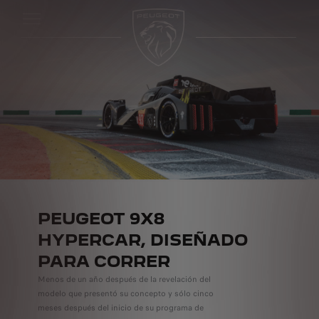
PEUGEOT 9X8
HYPERCAR,
DISEÑADO
PARA CORRER
Menos de un año después de la revelación del
modelo que presentó su concepto y sólo cinco
meses después del inicio de su programa de