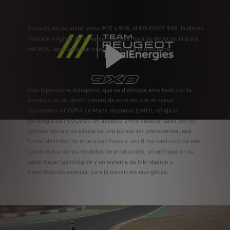
Después de los victoriosos 905 y 908, el PEUGEOT 9X8, la última
creación original de la marca francesa, hará su debut en la pista
del WEC, aportando un nuevo aspecto a la disciplina.
Este hipercoche disruptivo, que se distingue ante todo por la
ausencia de un alerón trasero de acuerdo con el nuevo
reglamento ACO/FIA Le Mans Hypercar (LMH), refleja la
estrategia de PEUGEOT: un aspecto único caracterizado por su
postura felina y su silueta de una pureza sin precedentes, una
fuerte identidad de marca con faros y una firma luminosa de tres
garras típica de los modelos de producción, un enfoque en su
saber hacer tecnológico y un sistema de hibridación y
electrificación esencial para la transición energética.