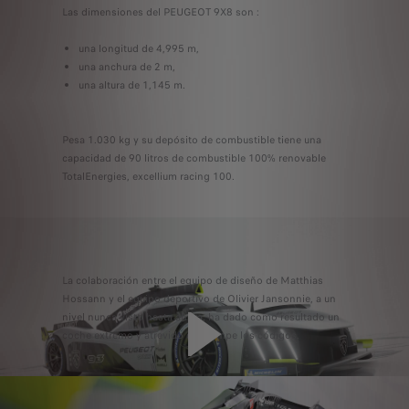
Las dimensiones del PEUGEOT 9X8 son :
una longitud de 4,995 m,
una anchura de 2 m,
una altura de 1,145 m.
Pesa 1.030 kg y su depósito de combustible tiene una
capacidad de 90 litros de combustible 100% renovable
TotalEnergies, excellium racing 100.
La colaboración entre el equipo de diseño de Matthias
Hossann y el equipo deportivo de Olivier Jansonnie, a un
nivel nunca visto hasta ahora, ha dado como resultado un
coche extremo y atrevido que rompe los códigos.