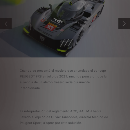
ANTERIOR
SIGUI
Cuando se presentó el modelo que anunciaba el concept
PEUGEOT 9X8 en julio de 2021, muchos pensaron que la
ausencia de un alerón trasero sería puramente
intencionada.
La interpretación del reglamento ACO/FIA LMH había
llevado al equipo de Olivier Jansonnie, director técnico de
Peugeot Sport, a optar por esta solución.