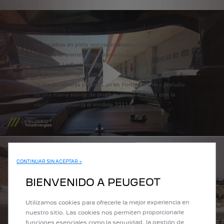
Las pruebas en pista realizadas desde diciembre en cinco
circuitos diferentes con características específicas
(Portimao, Le Castellet, Motorland Aragón, Barcelona y
Magny-Cours) han confirmado este concepto inventivo: el
coche de carreras presentado en Portimao como preludio
de una nueva sesión de pruebas estará en línea con la
visión que presenta el modelo 2021.
CONTINUAR SIN ACEPTAR →
BIENVENIDO A PEUGEOT
Utilizamos cookies para ofrecerle la mejor experiencia en
nuestro sitio. Las cookies nos permiten proporcionarle
funciones esenciales como la seguridad, la gestión de