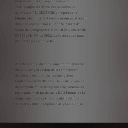
pruebas en pista, el equipo Peugeot
TotalEnergies ha desvelado su coche de
carreras: el PEUGEOT 9X8, un hipercoche
híbrido (eléctrico) de 4 ruedas motrices. Hará su
debut en competición en Monza, para la 4ª
ronda del Campeonato Mundial de Resistencia
(WEC) de la FIA de 2022. La cuenta atrás para
PEUGEOT está en marcha.
Atractivo por el diseño, Emoción por el placer
de conducir y la pasión de la competición,
Excelencia tecnológica: los tres pilares
fundadores de PEUGEOT guían este programa
de competición, este regreso a las carreras de
resistencia y, en particular, a las 24 horas de Le
Mans, una prueba extraordinaria ideal para
calibrar y validar competencias y tecnologías.