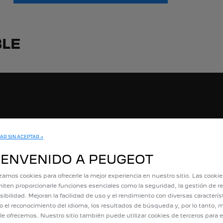
LE
AR SIN ACEPTAR →
IENVENIDO A PEUGEOT
izamos cookies para ofrecerle la mejor experiencia en nuestro sitio. Las cooki
iten proporcionarle funciones esenciales como la seguridad, la gestión de re
sibilidad. Mejoran la facilidad de uso y el rendimiento con diversas caracterís
 el reconocimiento del idioma, los resultados de búsqueda y, por lo tanto, m
le ofrecemos. Nuestro sitio también puede utilizar cookies de terceros para e