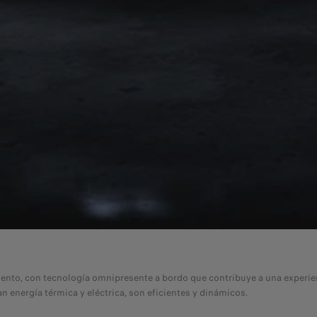
o, con tecnología omnipresente a bordo que contribuye a una experienc
rgía térmica y eléctrica, son eficientes y dinámicos.