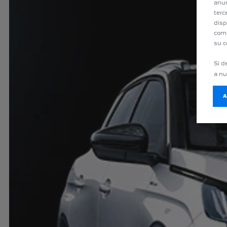
anun
terc
disp
comp
su c
Si d
a n