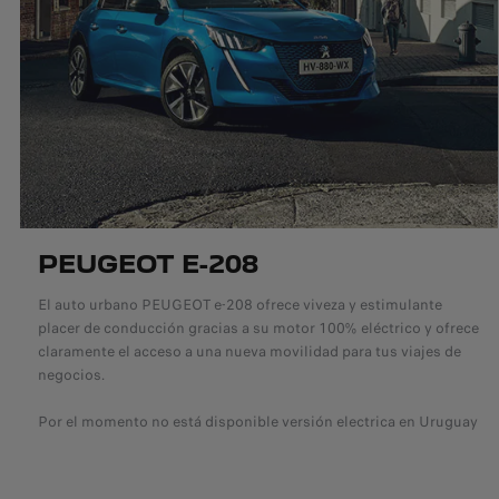
PEUGEOT E-208
El auto urbano PEUGEOT e-208 ofrece viveza y estimulante
placer de conducción gracias a su motor 100% eléctrico y ofrece
claramente el acceso a una nueva movilidad para tus viajes de
negocios.
Por el momento no está disponible versión electrica en Uruguay