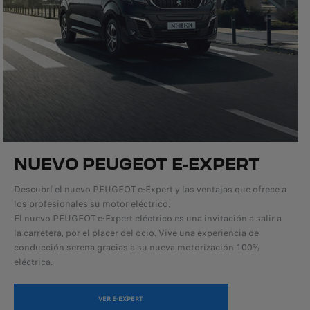
NUEVO PEUGEOT E-EXPERT
Descubrí el nuevo PEUGEOT e-Expert y las ventajas que ofrece a
los profesionales su motor eléctrico.
El nuevo PEUGEOT e-Expert eléctrico es una invitación a salir a
la carretera, por el placer del ocio. Vive una experiencia de
conducción serena gracias a su nueva motorización 100%
eléctrica.
VER E-EXPERT