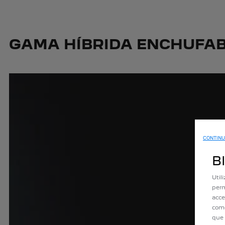
GAMA HÍBRIDA ENCHUFAB
CONTINU
B
Util
perm
acce
como
que 