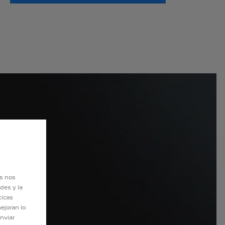
es nos
des y la
ticas
ejoran lo
nviar