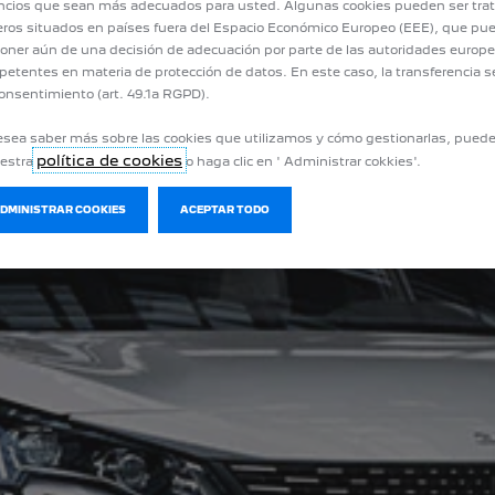
cios que sean más adecuados para usted. Algunas cookies pueden ser tra
eros situados en países fuera del Espacio Económico Europeo (EEE), que pu
oner aún de una decisión de adecuación por parte de las autoridades europ
etentes en materia de protección de datos. En este caso, la transferencia s
onsentimiento (art. 49.1a RGPD).
esea saber más sobre las cookies que utilizamos y cómo gestionarlas, pued
política de cookies
uestra
o haga clic en ' Administrar cokkies'.
ADMINISTRAR COOKIES
ACEPTAR TODO