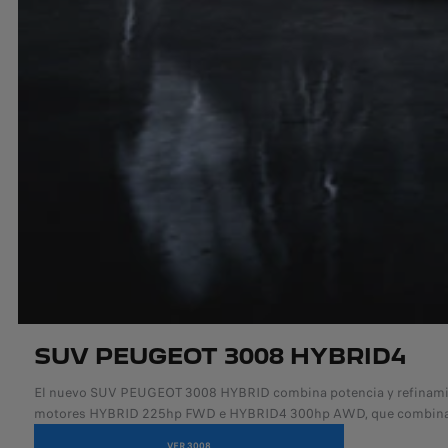
SUV PEUGEOT 3008 HYBRID4
El nuevo SUV PEUGEOT 3008 HYBRID combina potencia y refinamient
motores HYBRID 225hp FWD e HYBRID4 300hp AWD, que combinan ene
VER 3008