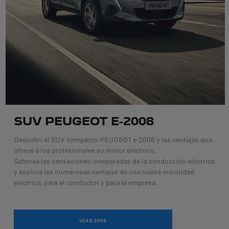
SUV PEUGEOT E-2008
Descubrí el SUV compacto PEUGEOT e-2008 y las ventajas que
ofrece a los profesionales su motor eléctrico.
Saboreá las sensaciones inesperadas de la conducción eléctrica
y explore las numerosas ventajas de una nueva movilidad
eléctrica, para el conductor y para la empresa.
VER E-2008