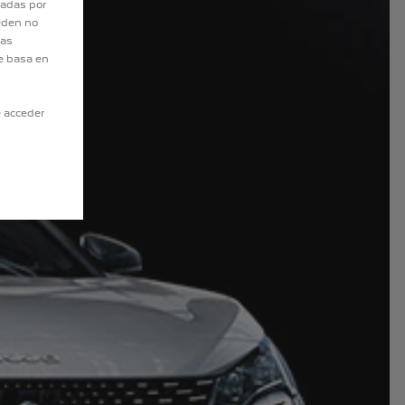
tadas por
eden no
eas
e basa en
e acceder