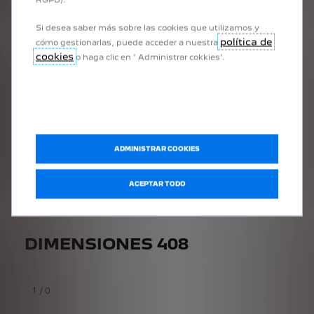
Si desea saber más sobre las cookies que utilizamos y
política de
cómo gestionarlas, puede acceder a nuestra
cookies
o haga clic en ' Administrar cokkies'.
408 HÍBRIDO ENCHUFABLE
1
/
0
ADMINISTRAR COOKIES
ACEPTAR TODO
DIMENSIONES 408
1
/
0