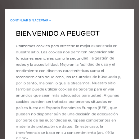
1
/
0
CONTINUAR SIN ACEPTAR →
BIENVENIDO A PEUGEOT
Utilizamos cookies para ofrecerle la mejor experiencia en
TECNOLOGÍA 408
nuestro sitio. Las cookies nos permiten proporcionarle
funciones esenciales como la seguridad, la gestión de
redes y la accesibilidad. Mejoran la facilidad de uso y el
1
/
0
rendimiento con diversas características como el
reconocimiento del idioma, los resultados de búsqueda y,
por lo tanto, mejoran lo que le ofrecemos. Nuestro sitio
también puede utilizar cookies de terceros para enviar
anuncios que sean más adecuados para usted. Algunas
cookies pueden ser tratadas por terceros situados en
LIBERTAD DE ELEGIR
países fuera del Espacio Económico Europeo (EEE), que
pueden no disponer aún de una decisión de adecuación
por parte de las autoridades europeas competentes en
materia de protección de datos. En este caso, la
1
/
0
transferencia se basa en su consentimiento (art. 49.1a
RGPD).