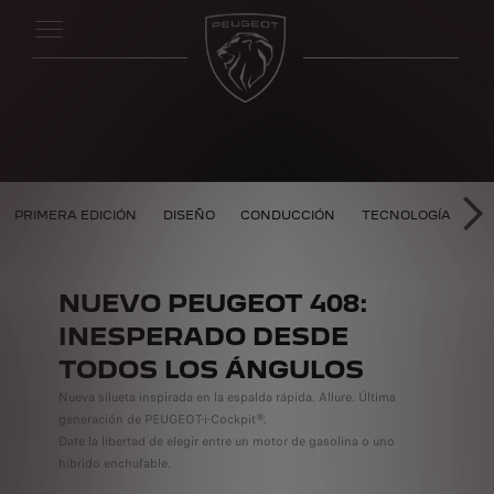
 408
PRIMERA EDICIÓN
DISEÑO
CONDUCCIÓN
TECNOLOGÍA
SI
LI
NUEVO PEUGEOT 408:
INESPERADO DESDE
TODOS LOS ÁNGULOS
Nueva silueta inspirada en la espalda rápida. Allure. Última
generación de PEUGEOT-i-Cockpit®.
Date la libertad de elegir entre un motor de gasolina o uno
híbrido enchufable.