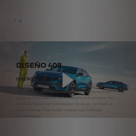
1
/
0
DISEÑO 408
DISEÑO FELINO
La inesperada silueta de la nueva berlina PEUGEOT 408 se
caracteriza por su dinámica postura "fastback". Su moderna
elegancia le confiere una fuerte presencia en la carretera. Con
una altura libre al suelo elevada pero contenida, su diseño es
deportivo y sus líneas fluidas subrayan sus cualidades
aerodinámicas.