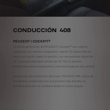
CONDUCCIÓN 408
PEUGEOT I-COCKPIT®
La última generación de PEUGEOT i-Cockpit® con volante
compacto con mandos integrados, mando 3D disponible de
serie o en opción según la versión, con una pantalla digital de
10" y una pantalla táctil central de 10" HD, le permite
beneficiarse de una ergonomía y una tecnología de alta calidad.
La posición de conducción del nuevo PEUGEOT 408, digna de
una berlina, combinada con una postura más elevada, te
permitirá descubrir la carretera desde un nuevo ángulo.