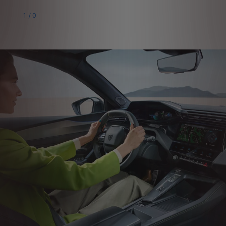
1
/
0