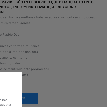
 RAPIDE DÚO ES EL SERVICIO QUE DEJA TU AUTO LISTO
INUTOS, INCLUYENDO LAVADO, ALINEACIÓN Y
O.
os en forma simultánea trabajan sobre el vehículo en un proceso
te en tarea divididas.
de Rapide Dúo:
cnicos en forma simultanea
icio se cumple en una hora
ivamente con turno
os originales
ios de mantenimiento programado
Wi Fi para el cliente
OLICITÁ UN TEST DRIVE
es nos
des y la