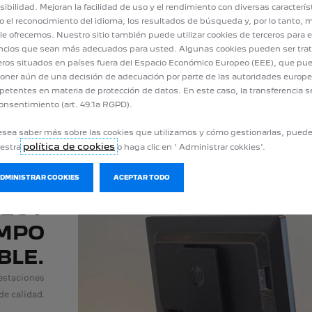
sibilidad. Mejoran la facilidad de uso y el rendimiento con diversas caracterís
 el reconocimiento del idioma, los resultados de búsqueda y, por lo tanto, m
le ofrecemos. Nuestro sitio también puede utilizar cookies de terceros para e
cios que sean más adecuados para usted. Algunas cookies pueden ser tra
eros situados en países fuera del Espacio Económico Europeo (EEE), que pu
oner aún de una decisión de adecuación por parte de las autoridades europ
etentes en materia de protección de datos. En este caso, la transferencia s
onsentimiento (art. 49.1a RGPD).
esea saber más sobre las cookies que utilizamos y cómo gestionarlas, pued
política de cookies
uestra
o haga clic en ' Administrar cokkies'.
PARA
ADMINISTRAR COOKIES
ACEPTAR TODO
GEOT
EMPO
BLE.
restaciones
de calidad.