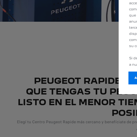
acce
como
que 
anun
terc
disp
comp
su c
Si d
a n
PEUGEOT RAPIDE : 
QUE TENGAS TU PEU
LISTO EN EL MENOR TI
POSI
Elegí tu Centro Peugeot Rapide más cercano y benefíciate de p