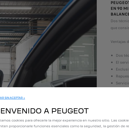
PEUGEOT
EN 90 M
BALANCE
Dos técnic
que consis
Ventajas 
Dos té
El serv
Exclus
Repuest
Servic
Café + 
AR SIN ACEPTAR →
IENVENIDO A PEUGEOT
S
izamos cookies para ofrecerle la mejor experiencia en nuestro sitio. Las cooki
iten proporcionarle funciones esenciales como la seguridad, la gestión de re