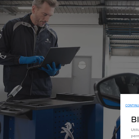
CONTINU
B
Util
perm