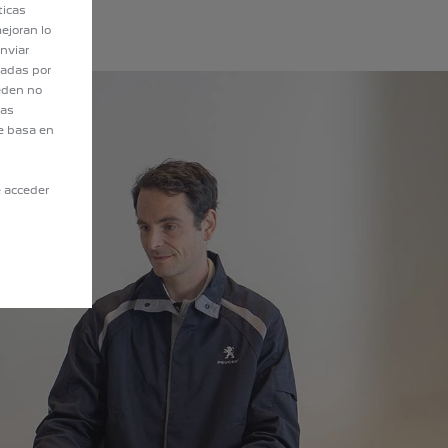
ticas
ejoran lo
nviar
tadas por
eden no
eas
e basa en
e acceder