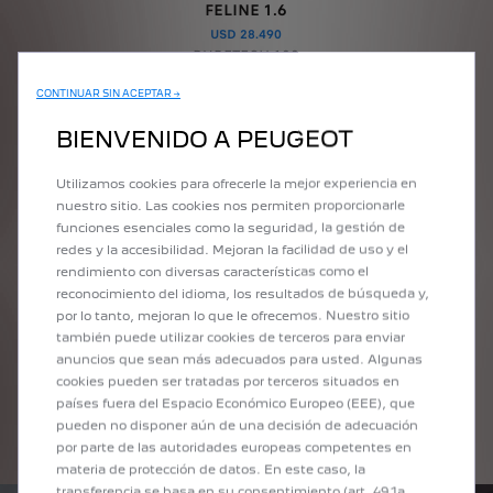
FELINE 1.6
USD 28.490
PURETECH 100
ACABADO FELINE
+
CONTINUAR SIN ACEPTAR →
Spoiler negro deportivo
BIENVENIDO A PEUGEOT
Pack Visio180
Mantención de carril
Utilizamos cookies para ofrecerle la mejor experiencia en
Alerta de descanso
nuestro sitio. Las cookies nos permiten proporcionarle
Lectura de señales
funciones esenciales como la seguridad, la gestión de
Cambio automático de luces
redes y la accesibilidad. Mejoran la facilidad de uso y el
rendimiento con diversas características como el
USD 28.490
reconocimiento del idioma, los resultados de búsqueda y,
por lo tanto, mejoran lo que le ofrecemos. Nuestro sitio
*Precio vigente a partir de 03/Oct/2022 sujeto a cambios sin previo aviso
también puede utilizar cookies de terceros para enviar
anuncios que sean más adecuados para usted. Algunas
cookies pueden ser tratadas por terceros situados en
países fuera del Espacio Económico Europeo (EEE), que
APROVECHÁ LA OFERTA
pueden no disponer aún de una decisión de adecuación
por parte de las autoridades europeas competentes en
materia de protección de datos. En este caso, la
transferencia se basa en su consentimiento (art. 49.1a