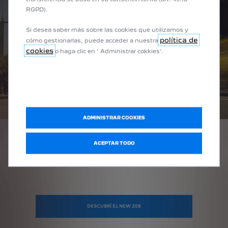
RGPD).
Si desea saber más sobre las cookies que utilizamos y
política de
cómo gestionarlas, puede acceder a nuestra
cookies
o haga clic en ' Administrar cokkies'.
ADMINISTRAR COOKIES
ACEPTAR TODO
ES HORA DE VOLVERSE ELÉCTRICO
DESCUBRÍ EL NEW 208