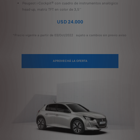
Peugeot i-Cockpit® con cuadro de instrumentos analógico
head-up, matriz TFT en color de 3,5''
USD 24.000
*Precio vigente a partir de 03/Oct/2022 sujeto a cambios sin previo aviso
APROVECHÁ LA OFERTA