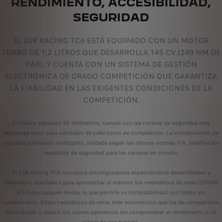
RENDIMIENTO, ACCESIBILIDAD,
SEGURIDAD
EL 208 RACING TC6 ESTÁ EQUIPADO CON UN MOTOR
TURBO DE 1,2 LITROS QUE DESARROLLA 145 CV (240 NM DE
PAR), Y CUENTA CON UN SISTEMA DE GESTIÓN
ELECTRÓNICA DE GRADO COMPETICIÓN QUE GARANTIZA
LA FIABILIDAD EN LAS EXIGENTES CONDICIONES DE LA
COMPETICIÓN.
El chasis, rebajado 50 milímetros, cumple con las normas de seguridad más
exigentes tanto para vehículos de calle como de competición. La incorporación de
una jaula antivuelco multipunto, soldada según las últimas normas FIA, redefine los
requisitos de seguridad para las carreras en circuito.
El 208 Racing TC6 incorpora amortiguadores especialmente desarrollados y
calibrados, diseñados para aprovechar al máximo los neumáticos de serie (205/45
R17) de cualquier marca, lo que permite su compatibilidad con todos los
campeonatos. Estos neumáticos de serie, más económicos que los de competición,
contribuyen a reducir los costes operativos sin comprometer el rendimiento ni el