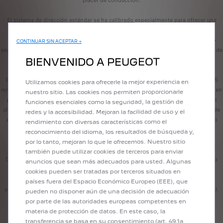
placer de conducción.
El sistema de dirección estándar se ha calibrado especialmente para ofrecer una
respuesta más directa y precisa. En cuanto al sistema de frenado, se han
redimensionado los componentes de serie y se han adaptado pastillas de freno
CONTINUAR SIN ACEPTAR →
específicas para satisfacer las exigencias tanto de las carreras de velocidad como de
las de resistencia.
BIENVENIDO A PEUGEOT
El 208 tiene un peso en vacío de 1.000 kg y unas dimensiones compactas (4.055
Utilizamos cookies para ofrecerle la mejor experiencia en
mm de largo y 1.745 mm de ancho), lo que contribuye a su agilidad y rendimiento en
nuestro sitio. Las cookies nos permiten proporcionarle
pista. Fiel a los estándares de Stellantis Motorsport, el 208 Racing incorpora los
funciones esenciales como la seguridad, la gestión de
últimos avances en seguridad. Su jaula antivuelco soldada, su sistema integrado de
redes y la accesibilidad. Mejoran la facilidad de uso y el
extinción de incendios y todo su equipamiento de seguridad se han desarrollado
rendimiento con diversas características como el
gracias a la experiencia y el trabajo de investigación y desarrollo de los equipos
reconocimiento del idioma, los resultados de búsqueda y,
técnicos.
por lo tanto, mejoran lo que le ofrecemos. Nuestro sitio
también puede utilizar cookies de terceros para enviar
Diseñado para hacer más accesible el automovilismo, el 208 Racing está dirigido
anuncios que sean más adecuados para usted. Algunas
tanto a principiantes como a pilotos experimentados. Su precio controlado, su
cookies pueden ser tratadas por terceros situados en
probada fiabilidad y su manejo sencillo permiten que un amplio abanico de
países fuera del Espacio Económico Europeo (EEE), que
aficionados disfruten de la competición en un entorno estructurado y profesional.
pueden no disponer aún de una decisión de adecuación
por parte de las autoridades europeas competentes en
materia de protección de datos. En este caso, la
transferencia se basa en su consentimiento (art. 49.1a