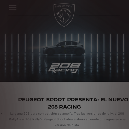
PEUGEOT SPORT PRESENTA: EL NUEVO
208 RACING
La gama 208 para competición se amplía. Tras las versiones de rally: el 208
Rally4 y el 208 Rally6, Peugeot Sport ofrece ahora su modelo insignia en una
versión de pista.