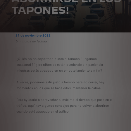
TAPONES!
21 de noviembre 2022
5 minutos de lectura
¿Quién no ha soportado nunca el famoso " llegamos
cuaaaand ? "¿los niños se están quedando sin paciencia
mientras estás atrapado en un embotellamiento sin fin?
A veces, podemos salir justo a tiempo para no correr, hay
momentos en los que se hace difícil mantener la calma.
Para ayudarlo a aprovechar al máximo el tiempo que pasa en el
tráfico, aquí hay algunos consejos para no volver a aburrirse
cuando esté atrapado en el tráfico.