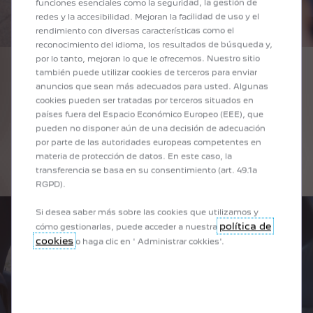
funciones esenciales como la seguridad, la gestión de
redes y la accesibilidad. Mejoran la facilidad de uso y el
rendimiento con diversas características como el
reconocimiento del idioma, los resultados de búsqueda y,
por lo tanto, mejoran lo que le ofrecemos. Nuestro sitio
también puede utilizar cookies de terceros para enviar
CONSEJO N° 5 : IDENTIFICAR MATRÍCULAS
anuncios que sean más adecuados para usted. Algunas
Todos hemos jugado necesariamente allí alguna vez: un
cookies pueden ser tratadas por terceros situados en
coche doble y el primero en adivinar a qué país oa qué
países fuera del Espacio Económico Europeo (EEE), que
departamento se refiere el número al final de la placa, gana.
pueden no disponer aún de una decisión de adecuación
¡Sin parecer, todos aprovechan para repasar su geografía!
por parte de las autoridades europeas competentes en
Para ponerle picante, puedes imaginar variantes como: el
materia de protección de datos. En este caso, la
que encuentra menos en una hora paga el restaurante, etc.
transferencia se basa en su consentimiento (art. 49.1a
RGPD).
Si desea saber más sobre las cookies que utilizamos y
política de
cómo gestionarlas, puede acceder a nuestra
cookies
o haga clic en ' Administrar cokkies'.