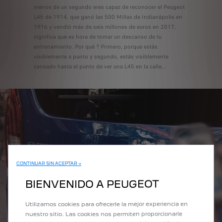
menos de un segundo eres capaz de reconocer el Peugeot
L45 de 1914, que ganó las 500 Millas de Indianápolis en
1916 y vendió más de seis millones de euros en 2017,
significa que es hora de tomar un descanso de tu
entrenamiento. Por qué ? Primero, porque estás
visiblemente a punto y segundo, estás visiblemente
cansado hasta el punto de ver una L45 en la calle...
CONTINUAR SIN ACEPTAR →
BIENVENIDO A PEUGEOT
Utilizamos cookies para ofrecerle la mejor experiencia en
nuestro sitio. Las cookies nos permiten proporcionarle