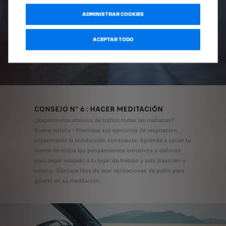
ADMINISTRAR COOKIES
ACEPTAR TODO
CONSEJO N° 6 : HACER MEDITACIÓN
¿Experimenta atascos de tráfico todas las mañanas?
Buena noticia ! Practique sus ejercicios de respiración,
experimente la conducción consciente. Aprende a vaciar tu
mente de todos los pensamientos intrusivos y dañinos
para llegar relajado a tu lugar de trabajo y salir (casi) zen y
sereno. Siéntase libre de usar aplicaciones de audio para
guiarlo en su meditación.