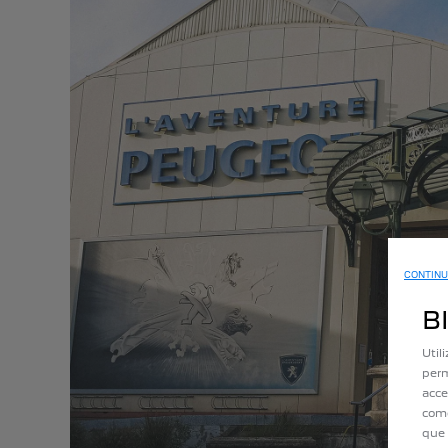
CONTINU
B
Util
perm
acce
como
que 