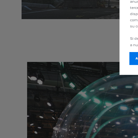
anun
terc
disp
comp
su c
Si d
a n