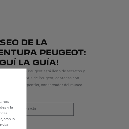
SEO DE LA
ENTURA PEUGEOT:
GUÍ LA GUÍA!
 de la Aventura Peugeot está lleno de secretos y
s sobre la historia de Peugeot, contadas con
 por Hervé Charpentier, conservador del museo.
es nos
des y la
LEER MÁS
ticas
ejoran lo
nviar