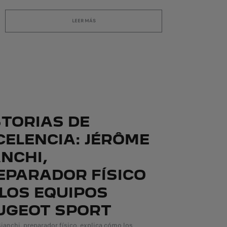
LEER MÁS
STORIAS DE
CELENCIA: JÉRÔME
ANCHI,
EPARADOR FÍSICO
 LOS EQUIPOS
UGEOT SPORT
ianchi, preparador físico, explica cómo los