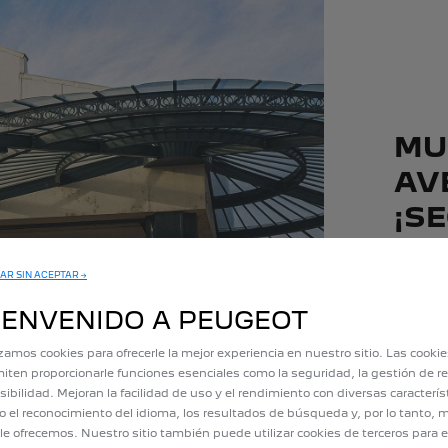
MU
AV
¡SE
El Museo
anécdota
AR SIN ACEPTAR →
destreza
IENVENIDO A PEUGEOT
izamos cookies para ofrecerle la mejor experiencia en nuestro sitio. Las cooki
iten proporcionarle funciones esenciales como la seguridad, la gestión de re
sibilidad. Mejoran la facilidad de uso y el rendimiento con diversas caracterís
 el reconocimiento del idioma, los resultados de búsqueda y, por lo tanto, m
le ofrecemos. Nuestro sitio también puede utilizar cookies de terceros para e