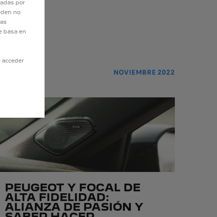
tadas por
eden no
eas
e basa en
e acceder
NOVIEMBRE 2022
PEUGEOT Y FOCAL DE
ALTA FIDELIDAD:
ALIANZA DE PASIÓN Y
SABER HACER