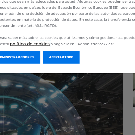
cios que sean más adecuados para usted. Algunas cookies pueden ser tra
eros situados en países fuera del Espacio Económico Europeo (EEE), que pu
oner aún de una decisión de adecuación por parte de las autoridades europ
etentes en materia de protección de datos. En este caso, la transferencia s
onsentimiento (art. 49.1a RGPD).
esea saber más sobre las cookies que utilizamos y cómo gestionarlas, pued
política de cookies
uestra
o haga clic en ' Administrar cokkies'.
ADMINISTRAR COOKIES
ACEPTAR TODO