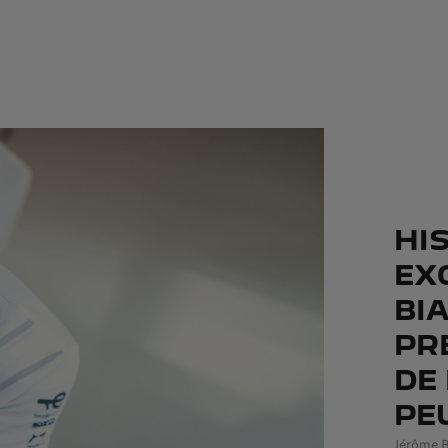
HI
EX
BI
PR
DE
PE
Jérôme B