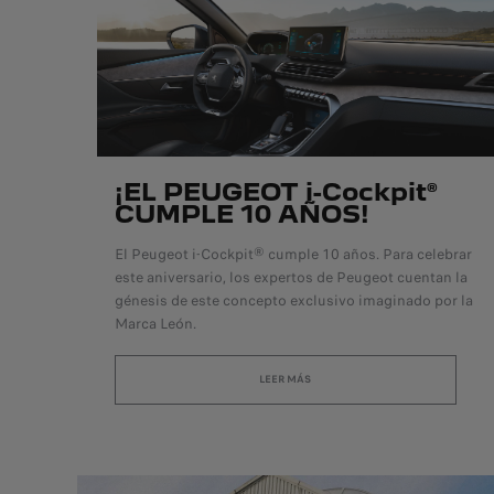
¡EL PEUGEOT i-Cockpit®
CUMPLE 10 AÑOS!
El Peugeot i-Cockpit® cumple 10 años. Para celebrar
este aniversario, los expertos de Peugeot cuentan la
génesis de este concepto exclusivo imaginado por la
Marca León.
LEER MÁS