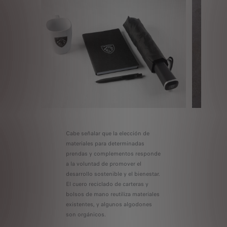
Cabe señalar que la elección de
materiales para determinadas
prendas y complementos responde
a la voluntad de promover el
desarrollo sostenible y el bienestar.
El cuero reciclado de carteras y
bolsos de mano reutiliza materiales
existentes, y algunos algodones
son orgánicos.