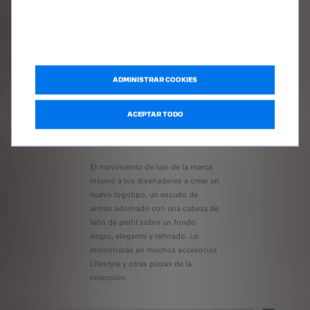
ADMINISTRAR COOKIES
ACEPTAR TODO
El movimiento de lujo de la marca
inspiró a los diseñadores a crear un
nuevo logotipo, un escudo de
armas adornado con una cabeza de
león de perfil sobre un fondo
negro, elegante y refinado. Lo
encontrarás en muchos accesorios
Lifestyle y otras piezas de la
colección.