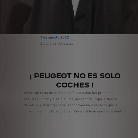
1 de agosto 2022
3 minutos de lectura
¡ PEUGEOT NO ES SOLO
COCHES !
Añade un extra de estilo a tu día a día con los productos
PEUGEOT Lifestyle. Miniaturas, accesorios, ropa, artículos
deportivos, marroquinería: encontrará fácilmente lo que le
conviene en muchos objetos. ¡Revela el león que llevas dentro!