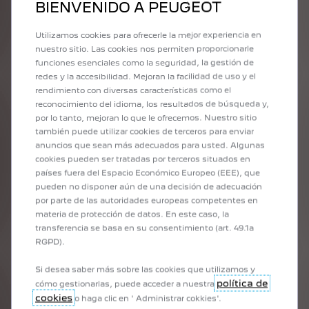
BIENVENIDO A PEUGEOT
en el club cerrado de los Leones de
hoy!
Utilizamos cookies para ofrecerle la mejor experiencia en
nuestro sitio. Las cookies nos permiten proporcionarle
funciones esenciales como la seguridad, la gestión de
redes y la accesibilidad. Mejoran la facilidad de uso y el
ACCESORIOS EN COLORES PEUGEOT,
rendimiento con diversas características como el
TE ENCANTAN !
reconocimiento del idioma, los resultados de búsqueda y,
por lo tanto, mejoran lo que le ofrecemos. Nuestro sitio
La elegancia y el refinamiento están a la orden del
también puede utilizar cookies de terceros para enviar
día en la amplísima gama de accesorios PEUGEOT
anuncios que sean más adecuados para usted. Algunas
Lifestyle. Pequeña marroquinería, maletas,
cookies pueden ser tratadas por terceros situados en
paraguas, llaveros: muchas referencias están
países fuera del Espacio Económico Europeo (EEE), que
disponibles para acompañarte en el día a día. Si
pueden no disponer aún de una decisión de adecuación
eres un apasionado de los relojes, el famoso
por parte de las autoridades europeas competentes en
ARMAND o el cronógrafo vestirán tu muñeca de
materia de protección de datos. En este caso, la
sofisticación, a la vez que te aportan rendimiento
transferencia se basa en su consentimiento (art. 49.1a
y eficiencia.
RGPD).
Si desea saber más sobre las cookies que utilizamos y
política de
cómo gestionarlas, puede acceder a nuestra
cookies
o haga clic en ' Administrar cokkies'.