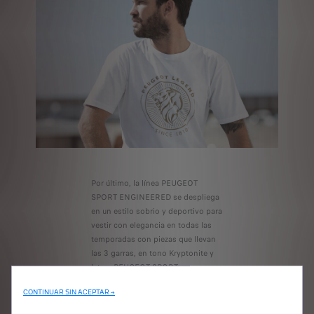
Por último, la línea PEUGEOT
SPORT ENGINEERED se despliega
en un estilo sobrio y deportivo para
vestir con elegancia en todas las
temporadas con piezas que llevan
las 3 garras, en tono Kryptonite y
letras PEUGEOT SPORT.
CONTINUAR SIN ACEPTAR →
¡Con un diseño de moda, estas
colecciones te permitirán integrarte