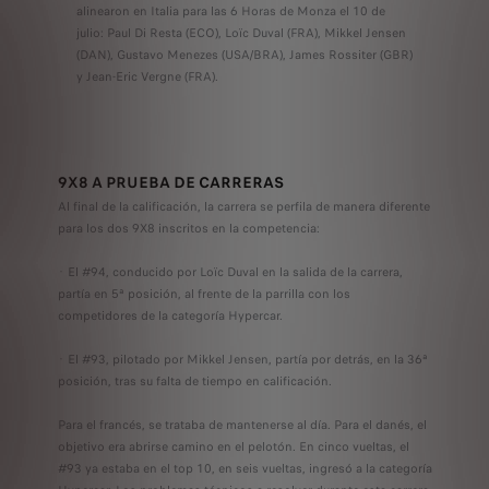
alinearon en Italia para las 6 Horas de Monza el 10 de
julio: Paul Di Resta (ECO), Loïc Duval (FRA), Mikkel Jensen
(DAN), Gustavo Menezes (USA/BRA), James Rossiter (GBR)
y Jean-Eric Vergne (FRA).
9X8 A PRUEBA DE CARRERAS
Al final de la calificación, la carrera se perfila de manera diferente
para los dos 9X8 inscritos en la competencia:
· El #94, conducido por Loïc Duval en la salida de la carrera,
partía en 5ª posición, al frente de la parrilla con los
competidores de la categoría Hypercar.
· El #93, pilotado por Mikkel Jensen, partía por detrás, en la 36ª
posición, tras su falta de tiempo en calificación.
Para el francés, se trataba de mantenerse al día. Para el danés, el
objetivo era abrirse camino en el pelotón. En cinco vueltas, el
#93 ya estaba en el top 10, en seis vueltas, ingresó a la categoría