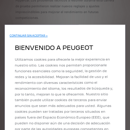
Hypercar. Los problemas técnicos a resolver durante esta carrera
de prueba permitieron realizar nuevos reglajes y ajustes
imprescindibles para mejorar el rendimiento en futuras
competiciones.
CONTINUAR SIN ACEPTAR →
BIENVENIDO A PEUGEOT
Utilizamos cookies para ofrecerle la mejor experiencia en
nuestro sitio. Las cookies nos permiten proporcionarle
funciones esenciales como la seguridad, la gestión de
redes y la accesibilidad. Mejoran la facilidad de uso y el
rendimiento con diversas características como el
reconocimiento del idioma, los resultados de búsqueda y,
por lo tanto, mejoran lo que le ofrecemos. Nuestro sitio
también puede utilizar cookies de terceros para enviar
anuncios que sean más adecuados para usted. Algunas
cookies pueden ser tratadas por terceros situados en
países fuera del Espacio Económico Europeo (EEE), que
pueden no disponer aún de una decisión de adecuación
por parte de las autoridades europeas competentes en