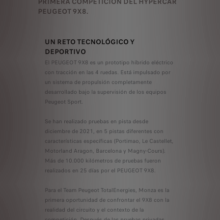
PRIMERA COMPETICIÓN DEL HYPERCAR
PEUGEOT 9X8.
UN RETO TECNOLÓGICO Y
DEPORTIVO
El PEUGEOT 9X8 es un prototipo híbrido eléctrico
con tracción en las 4 ruedas. Está impulsado por
un sistema de propulsión completamente
desarrollado bajo la supervisión de los equipos
Peugeot Sport.
Se han realizado pruebas en pista desde
diciembre de 2021, en 5 pistas diferentes con
características específicas (Portimao, Le Castellet,
Motorland Aragon, Barcelona y Magny-Cours).
Más de 10.000 kilómetros de pruebas fueron
realizados en 25 días por el PEUGEOT 9X8.
Para el Team Peugeot TotalEnergies, Monza es la
primera oportunidad de confrontar el 9X8 con la
realidad del circuito y el contexto de la
competición. Después de las pruebas privadas,