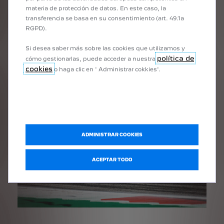
materia de protección de datos. En este caso, la
transferencia se basa en su consentimiento (art. 49.1a
RGPD).
Si desea saber más sobre las cookies que utilizamos y
política de
cómo gestionarlas, puede acceder a nuestra
cookies
o haga clic en ' Administrar cokkies'.
ADMINISTRAR COOKIES
ACEPTAR TODO