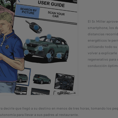
El Sr. Miller aprov
smartphone, los da
distancias recorri
energéticos le per
utilizando todo su
volver a explicarle
regenerativo para
conducción óptim
a decirle que llegó a su destino en menos de tres horas, tomando los pe
autonomía para llevar a sus padres al restaurante.