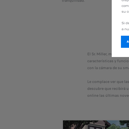
tranquilidad.
disp
comp
su c
Si d
a n
El Sr. Miller, mientras 
características y funci
con la cámara de su sma
Le complace ver que la
descubre que recibirá u
online las últimas nov