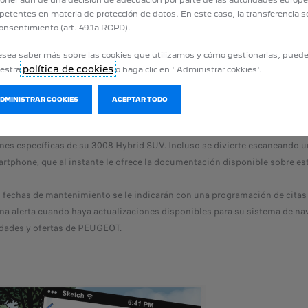
oner aún de una decisión de adecuación por parte de las autoridades europ
etentes en materia de protección de datos. En este caso, la transferencia s
onsentimiento (art. 49.1a RGPD).
esea saber más sobre las cookies que utilizamos y cómo gestionarlas, pued
política de cookies
uestra
o haga clic en ' Administrar cokkies'.
ADMINISTRAR COOKIES
ACEPTAR TODO
tanto, pasará el día descubriendo (¡por fin! nunca se había tomado el tiemp
ones específicas de su 3008 Hybrid SUV. Incluso se divierte escaneando 
rtphone, que al instante le ofrece la documentación disponible sobre es
s fechas de mantenimiento se le indicarán con una programación de citas
na alerta cuando haya actualizaciones disponibles para su sistema de na
edades y ofertas de PEUGEOT.