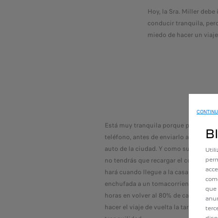
Hoy, la Sra. Miller debe
conducir tranquila, pero
miedo de hacer un viaje
CONTINU
Está muy tranquila porque programó s
B
teléfono, antes de enviarlo al sistema
auto de la ciudad. Y como su autonom
Util
no tendrás que recargar el coche en la 
perm
acce
hará cuando llegue a la casa de sus p
como
enchufada a un tomacorriente domést
que 
horas en volver al 80% de carga, lo qu
anun
hacer el viaje de vuelta la tarde siguie
terc