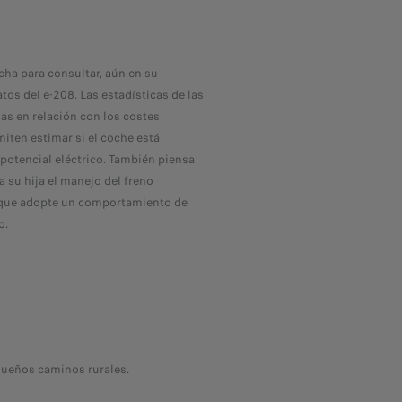
echa para consultar, aún en su
tos del e-208. Las estadísticas de las
das en relación con los costes
miten estimar si el coche está
 potencial eléctrico. También piensa
 a su hija el manejo del freno
 que adopte un comportamiento de
o.
queños caminos rurales.