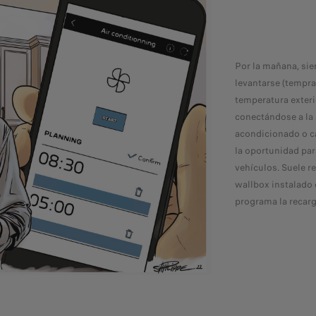
Por la mañana, sie
levantarse (tempran
temperatura exteri
conectándose a la
acondicionado o ca
la oportunidad par
vehículos. Suele r
wallbox instalado e
programa la recarga