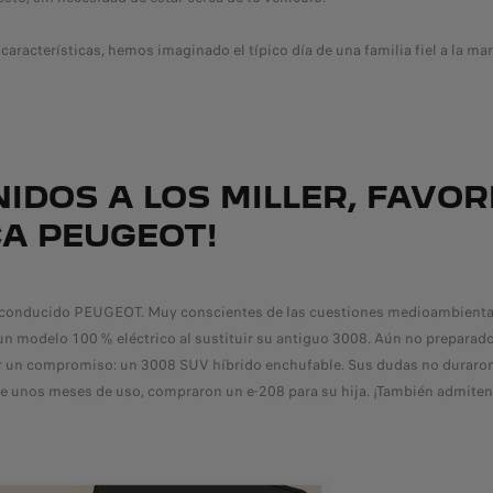
características, hemos imaginado el típico día de una familia fiel a la marc
NIDOS A LOS MILLER, FAVOR
A PEUGEOT!
 conducido PEUGEOT. Muy conscientes de las cuestiones medioambientale
 un modelo 100 % eléctrico al sustituir su antiguo 3008. Aún no prepara
or un compromiso: un 3008 SUV híbrido enchufable. Sus dudas no durar
 unos meses de uso, compraron un e-208 para su hija. ¡También admite