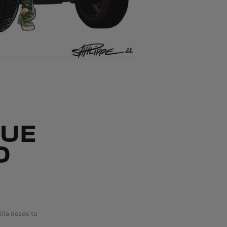
QUE
D
lla desde tu