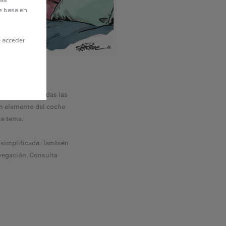
eas
e basa en
e acceder
o de hacerlo) todas las
un elemento del coche
te tema.
 simplificada. También
vegación. Consulta