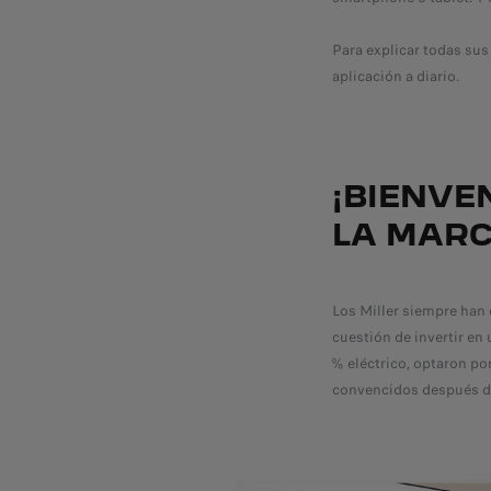
Para explicar todas sus 
aplicación a diario.
¡BIENVE
LA MARC
Los Miller siempre han
cuestión de invertir en
% eléctrico, optaron p
convencidos después de