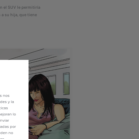
en el SUV le permitiría
a su hija, que tiene
es nos
des y la
ticas
ejoran lo
nviar
tadas por
eden no