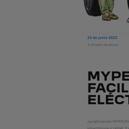
23 de junio 2022
5 minutos de lectura
MYPE
FACI
ELÉC
¡La aplicación MYPEUGE
smartphone o tablet. Y e