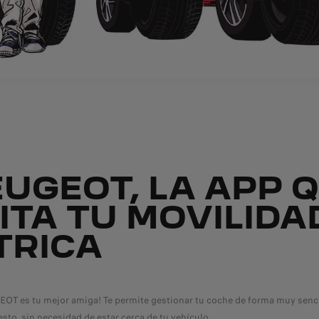
UGEOT, LA APP 
LITA TU MOVILIDA
TRICA
OT es tu mejor amiga! Te permite gestionar tu coche de forma muy senci
sto, sin necesidad de estar cerca de tu vehículo.