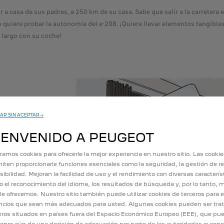
 ir a casa de sus padres, a 250 km de su casa. Sabe que salir a la carretera 
 quiere probar la autonomía del e-208. ¡Quiere llevar elementos tangibles 
 largo con su coche!
AR SIN ACEPTAR →
u viaje en su
IENVENIDO A PEUGEOT
 de navegación del
ía es de 362 km,
izamos cookies para ofrecerle la mejor experiencia en nuestro sitio. Las cooki
carretera. Esto lo
iten proporcionarle funciones esenciales como la seguridad, la gestión de re
sibilidad. Mejoran la facilidad de uso y el rendimiento con diversas caracterís
adres, dejándola
 el reconocimiento del idioma, los resultados de búsqueda y, por lo tanto, m
ico. Tardará 15
le ofrecemos. Nuestro sitio también puede utilizar cookies de terceros para e
e le permitirá
cios que sean más adecuados para usted. Algunas cookies pueden ser tra
nte, con total
eros situados en países fuera del Espacio Económico Europeo (EEE), que pu