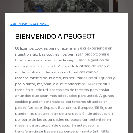
CONTINUAR SIN ACEPTAR →
CONTROL DE CALIDAD Y
PRUEBA DE FUGAS
BIENVENIDO A PEUGEOT
El nuevo auto se somete a un
riguroso control de calidad final.
Utilizamos cookies para ofrecerle la mejor experiencia en
Esto es para verificar que las
nuestro sitio. Las cookies nos permiten proporcionarle
especificaciones de construcción
funciones esenciales como la seguridad, la gestión de
se han respetado
redes y la accesibilidad. Mejoran la facilidad de uso y el
escrupulosamente.
rendimiento con diversas características como el
reconocimiento del idioma, los resultados de búsqueda y,
por lo tanto, mejoran lo que le ofrecemos. Nuestro sitio
también puede utilizar cookies de terceros para enviar
anuncios que sean más adecuados para usted. Algunas
cookies pueden ser tratadas por terceros situados en
países fuera del Espacio Económico Europeo (EEE), que
pueden no disponer aún de una decisión de adecuación
por parte de las autoridades europeas competentes en
materia de protección de datos. En este caso, la
transferencia se basa en su consentimiento (art. 49.1a