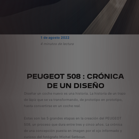
1 de agosto 2022
4 minutos de lectura
PEUGEOT 508 : CRÓNICA
DE UN DISEÑO
Diseñar un coche nuevo es una historia. La historia de un trazo
de lápiz que se va transformando, de prototipo en prototipo,
hasta convertirse en un coche real.
Estas son las 5 grandes etapas en la creación del PEUGEOT
508, un proceso que dura entre tres y cinco años. La crónica
de una concepción puesta en imagen por el ojo informado y
curioso del fotógrafo Michel Setboun.