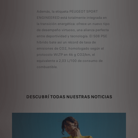
Además, la etiqueta PEUGEOT SPORT
ENGINEERED está totalmente integrada en
la transición energética: ofrece un nuevo tipo
de desempeño virtuoso, una alianza perfecta
entre deportividad y tecnología. El 508 PSE
híbrido bate así un récord de tasa de
emisiones de CO2, homologado según el
protocolo WLTP en 46 g CO2/km, el
equivalente a 2,03 L/100 de consumo de
combustible.
DESCUBRÍ TODAS NUESTRAS NOTICIAS