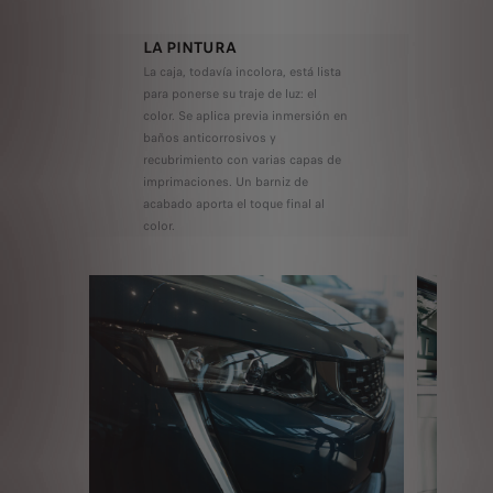
LA PINTURA
La caja, todavía incolora, está lista
para ponerse su traje de luz: el
color. Se aplica previa inmersión en
baños anticorrosivos y
recubrimiento con varias capas de
imprimaciones. Un barniz de
acabado aporta el toque final al
color.