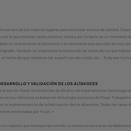
coche es uno de los mejores lugares para escuchar música de calidad. Est
o en el que muchas veces estamos solos y por lo tanto es un momento d
bajo en la música en el automóvil y es realmente una escucha de muy alta 
ilegiado. También es importante la música de las voces de los que hablan 
, el hecho de que rebote en las superficies de cristal, etc… Todo eso form
, DESARROLLO Y VALIDACIÓN DE LOS ALTAVOCES
es la opción Focal, te beneficias de 40 años de experiencia en tecnología d
os en los vehículos se basan en tecnología exclusiva de Focal. Trabajam
an la implementación de la fabricación de los altavoces. Todas las fases d
mente controladas por Focal. »
én los objetos que transportan sonido. La aventura sonora es verdaderame