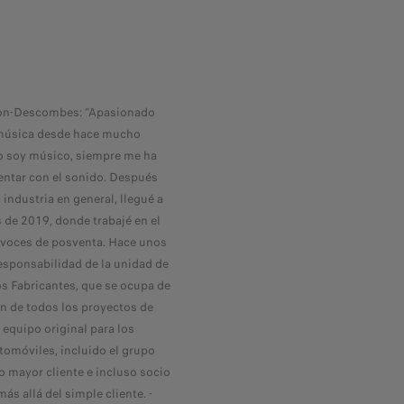
on-Descombes: “Apasionado
Éric Dejou: “Antes de trabajar en Peugeo
a música desde hace mucho
músico y lo sigo siendo. Hoy, soy dise
o soy músico, siempre me ha
dentro del equipo de diseño de interior
ntar con el sonido. Después
Peugeot, particularmente en la estrategi
 industria en general, llegué a
cockpit. Mi papel es vestir experiencias,
s de 2019, donde trabajé en el
ordenar el espacio, crear una atmósfera
tavoces de posventa. Hace unos
prestando atención a la forma de los ma
esponsabilidad de la unidad de
a la luz, a la música y al sonido. »
os Fabricantes, que se ocupa de
n de todos los proyectos de
 equipo original para los
tomóviles, incluido el grupo
ro mayor cliente e incluso socio
s allá del simple cliente. -