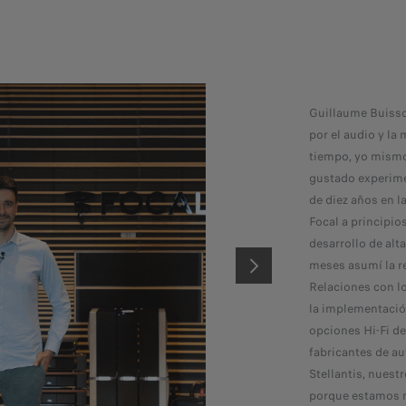
Guillaume Buiss
por el audio y l
tiempo, yo mism
gustado experime
de diez años en la
Focal a principio
desarrollo de al
meses asumí la r
SIGUIENTE
Relaciones con l
la implementació
opciones Hi-Fi de
fabricantes de au
Stellantis, nuest
porque estamos má