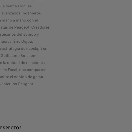
e la marca Lion las
s avanzados ingenieros
ja mano a mano con el
istas de Peugeot. Creadores
rtesanos del sonido y
música, Éric Dejou,
e estrategia de i-cockpit en
 Guillaume Buisson-
e la unidad de relaciones
es de Focal, nos comparten
sobre el sonido de gama
 vehículos Peugeot.
RESPECTO?