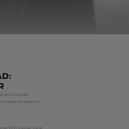
AD:
R
ea una fuente de
a instalación acústica
del Hi-Fi francés, Focal