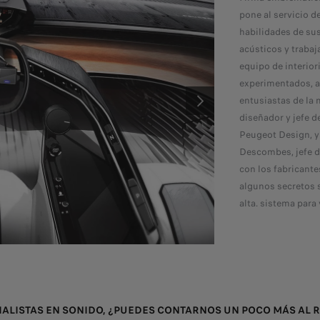
pone al servicio d
habilidades de su
acústicos y traba
equipo de interior
experimentados, a
entusiastas de la 
SIGUIENTE
diseñador y jefe d
Peugeot Design, y
Descombes, jefe d
con los fabricant
algunos secretos 
alta. sistema para
ALISTAS EN SONIDO, ¿PUEDES CONTARNOS UN POCO MÁS AL 