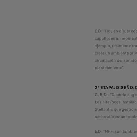
E.D.: “Hoy en día, el 
capullo, es un moment
ejemplo, realmente tra
crear un ambiente priv
circulación del sonido
planteamiento”.
2ª ETAPA: DISEÑO
G. B-D. : “Cuando elig
Los altavoces instalad
Stellantis que gestion
desarrollo están total
E.D.: “Hi-Fi son tambi