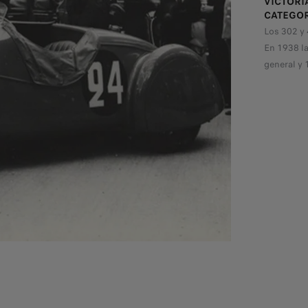
VICTORIA
CATEGOR
Los 302 y 
En 1938 l
general y 