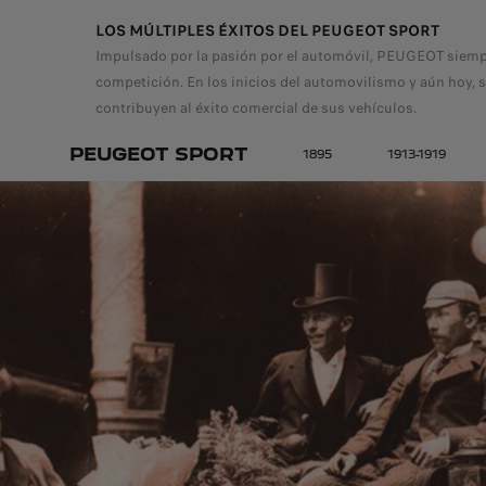
LOS MÚLTIPLES ÉXITOS DEL PEUGEOT SPORT
Impulsado por la pasión por el automóvil, PEUGEOT siempr
competición. En los inicios del automovilismo y aún hoy, 
contribuyen al éxito comercial de sus vehículos.
PEUGEOT SPORT
1895
1913-1919