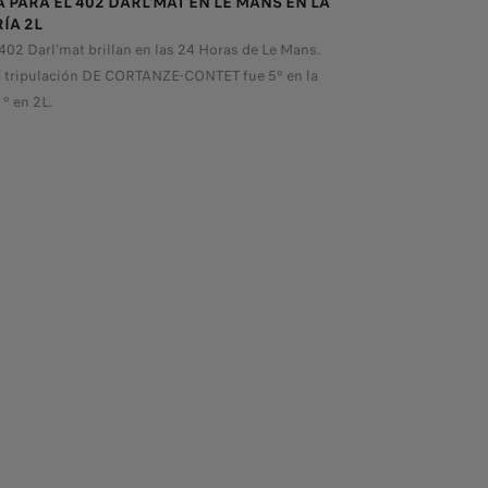
 PARA EL 402 DARL'MAT EN LE MANS EN LA
ÍA 2L
402 Darl’mat brillan en las 24 Horas de Le Mans.
a tripulación DE CORTANZE-CONTET fue 5º en la
1º en 2L.