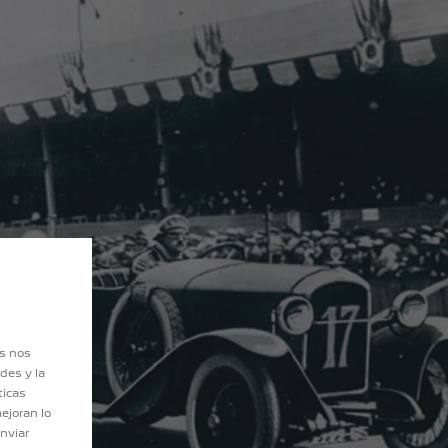
es nos
des y la
ticas
ejoran lo
nviar