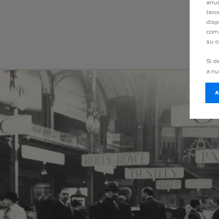
anun
terc
disp
comp
su c
Si d
a n