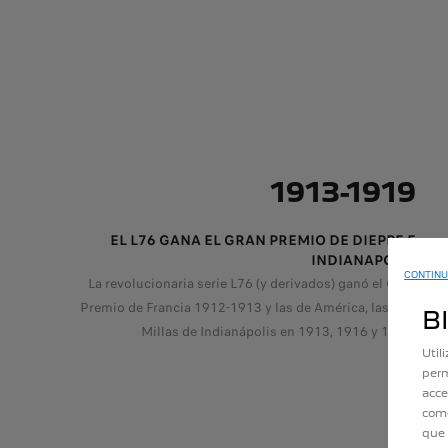
1913-1919
EL L76 GANA EL GRAN PREMIO DE DIEPPE E
INDIANAPOLIS
CONTINU
La revolucionaria serie L76 (y derivados) ganó el Gran
Premio de Francia 1912-1913 y las de América, las 500
B
Millas de Indianápolis en 1913, 1916 y 1919.
Util
perm
acce
como
que 