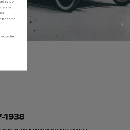
tadas por
eden no
eas
e basa en
e acceder
7-1938