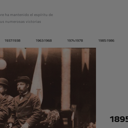
e ha mantenido el espíritu de
sus numerosas victorias
1937-1938
1963-1968
1974-1978
1985-1986
189