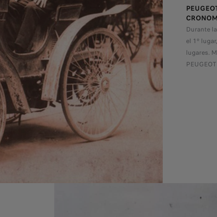
PEUGEOT
CRONOM
Durante l
el 1º luga
lugares. M
PEUGEOT c