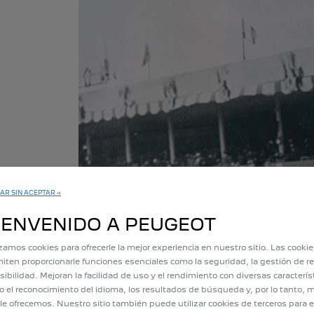
AR SIN ACEPTAR →
IENVENIDO A PEUGEOT
izamos cookies para ofrecerle la mejor experiencia en nuestro sitio. Las cooki
iten proporcionarle funciones esenciales como la seguridad, la gestión de re
sibilidad. Mejoran la facilidad de uso y el rendimiento con diversas caracterís
 el reconocimiento del idioma, los resultados de búsqueda y, por lo tanto, m
le ofrecemos. Nuestro sitio también puede utilizar cookies de terceros para e