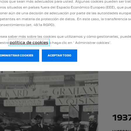
cios que sean más adecuados para usted. Algunas cookies pueden ser tra
eros situados en países fuera del Espacio Económico Europeo (EEE), que pu
oner aún de una decisión de adecuación por parte de las autoridades europ
etentes en materia de protección de datos. En este caso, la transferencia s
onsentimiento (art. 49.1a RGPD).
esea saber más sobre las cookies que utilizamos y cómo gestionarlas, pued
política de cookies
uestra
o haga clic en ' Administrar cokkies'.
ADMINISTRAR COOKIES
ACEPTAR TODO
193