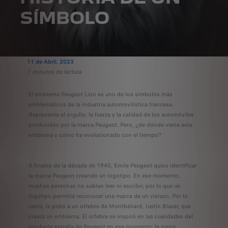
SÍMBOLO
11 de Abril, 2023
7 minutos de lectura
El emblema Peugeot Lion es uno de los símbolos más
emblemáticos de la industria automovilística francesa.
Representa el orgullo, la fuerza y la calidad de los automóviles
producidos por la marca Peugeot. Pero, ¿de dónde viene este
emblema y cómo ha evolucionado con el tiempo?
A finales de la década de 1940, Emile Peugeot quiso identificar
la marca Peugeot creando un logotipo. En ese momento,
muchas personas no sabían leer ni escribir, por lo que un
logotipo permitía reconocer una marca de un vistazo. Por lo
tanto, le pidió a un orfebre de Montbéliard, Justin Blazer, que
creara un emblema. El orfebre se inspiró en las cualidades del
producto estrella de Peugeot en ese momento: la sierra.