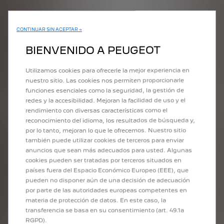
En Octubre del 1957
, se prohibieron las protuberancias externas
en los vehículos. Por lo tanto, Peugeot se resignó, como todas
CONTINUAR SIN ACEPTAR →
las demás marcas de automóviles, a colocar su emblema en la
parrilla del radiador de sus automóviles. A continuación, se
BIENVENIDO A PEUGEOT
incrustó el león heráldico en un escudo de armas, similar al
emblema de Franche-Comté, el lugar de nacimiento de la marca
Utilizamos cookies para ofrecerle la mejor experiencia en
Peugeot. El León "de pie" (que había comenzado a aparecer en
nuestro sitio. Las cookies nos permiten proporcionarle
1948) reemplaza ahora al León que camina sobre la flecha.
funciones esenciales como la seguridad, la gestión de
redes y la accesibilidad. Mejoran la facilidad de uso y el
rendimiento con diversas características como el
reconocimiento del idioma, los resultados de búsqueda y,
Es importante tener en cuenta que el logotipo de un folleto
por lo tanto, mejoran lo que le ofrecemos. Nuestro sitio
puede ser diferente del emblema de un automóvil. Del mismo
también puede utilizar cookies de terceros para enviar
modo, para el mismo año, el logotipo del León podría ser
anuncios que sean más adecuados para usted. Algunas
diferente según el modelo.
cookies pueden ser tratadas por terceros situados en
países fuera del Espacio Económico Europeo (EEE), que
pueden no disponer aún de una decisión de adecuación
por parte de las autoridades europeas competentes en
materia de protección de datos. En este caso, la
transferencia se basa en su consentimiento (art. 49.1a
RGPD).