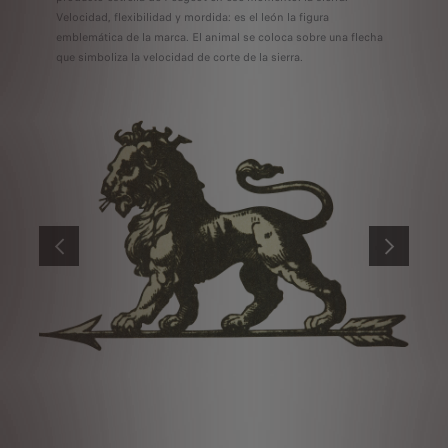
Velocidad, flexibilidad y mordida: es el león la figura
emblemática de la marca. El animal se coloca sobre una flecha
que simboliza la velocidad de corte de la sierra.
ANTERIOR
SIGUIENTE