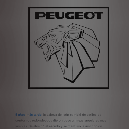
5 años más tarde
, la cabeza de león cambió de estilo: los
contornos redondeados dieron paso a líneas angulares más
simples. Se eliminó el escudo y se mantuvo la inscripción