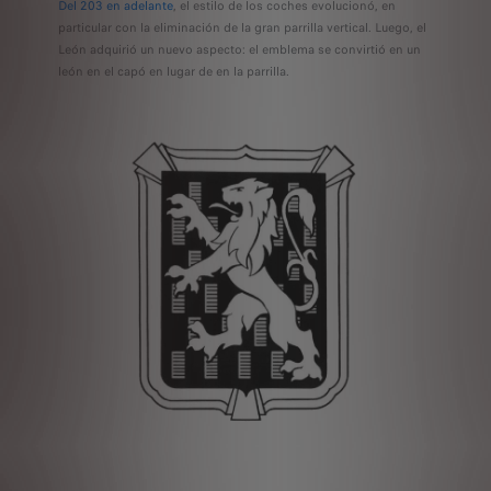
Del 203 en adelante
, el estilo de los coches evolucionó, en
particular con la eliminación de la gran parrilla vertical. Luego, el
León adquirió un nuevo aspecto: el emblema se convirtió en un
león en el capó en lugar de en la parrilla.