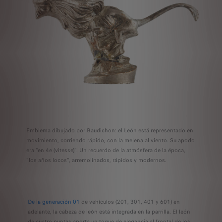
Emblema dibujado por Baudichon: el León está representado en
movimiento, corriendo rápido, con la melena al viento. Su apodo
era "en 4e (vitesse)". Un recuerdo de la atmósfera de la época,
"los años locos", arremolinados, rápidos y modernos.
De la generación 01
de vehículos (201, 301, 401 y 601) en
adelante, la cabeza de león está integrada en la parrilla. El león
de cuatro puntas aporta un toque de elegancia al frontal de los