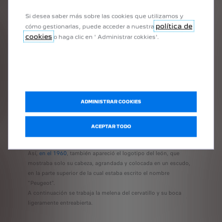
Si desea saber más sobre las cookies que utilizamos y
política de
cómo gestionarlas, puede acceder a nuestra
cookies
o haga clic en ' Administrar cokkies'.
ADMINISTRAR COOKIES
ACEPTAR TODO
Así,
en el 1960
, también apareció el logotipo del león, que
mostraba solo su cabeza, agrandada y colocada en un escudo,
en la parte superior de la cual estaba escrito el nombre
"Peugeot".
A continuación se trabaja la melena del cervatillo y su boca
ligeramente entreabierta.